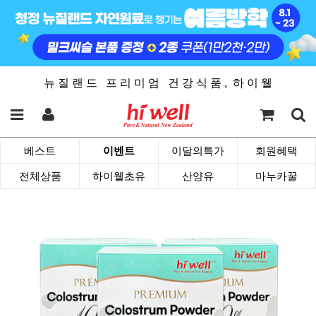
뉴 질 랜 드 프 리 미 엄 건 강 식 품 , 하 이 웰
베스트
이벤트
이달의특가
회원혜택
전체상품
하이웰초유
산양유
마누카꿀