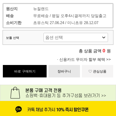
원산지
뉴질랜드
배송
무료배송 / 평일 오후4시결제까지 당일출고
소비기한
초유스틱 27.06.24 / 미니초유 28.12.07
보틀 선택
0
총 상품 금액
원
· 신용카드 무이자 할부 혜택 >>
바로 구매하기
장바구니
관심상품