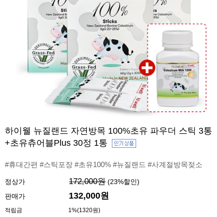
하이웰 뉴질랜드 자연방목 100%초유 파우더 스틱 3통
+초유츄어블Plus 30정 1통
#휴대간편 #스틱포장 #초유100% #뉴질랜드 #사계절방목젖소
172,000원
정상가
(
23
%할인)
132,000원
판매가
적립금
1%(1320원)