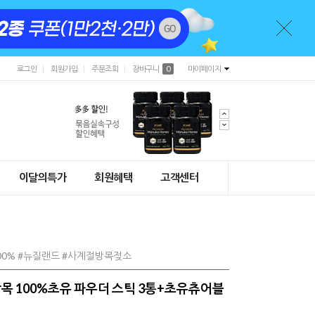
로그인
회원가입
주문조회
장바구니
0
마이페이지
이달의특가
회원혜택
고객센터
00% #뉴질랜드 #사계절방목젖소
목 100%초유 파우더 스틱 3통+초유츄어블