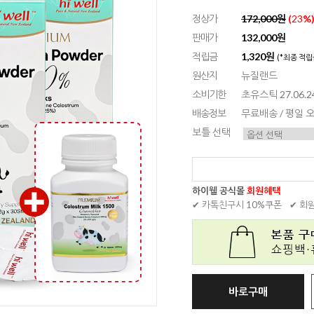
정상가
172,000원
(
23
%
판매가
132,000원
적립금
1,320원
(*최종 적립
원산지
뉴질랜드
소비기한
초유스틱 27.06.24
배송정보
무료배송 / 평일
보틀 선택
하이웰 공식몰
회원혜택
✔ 카톡친구시 10%쿠폰
✔ 회
바로구매