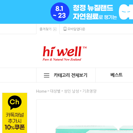
즐겨찾기
모바일앱다운
베스트
카테고리 전체보기
>
>
>
Home
대상별
성인 남성
기초영양