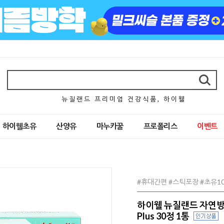
뉴 질 랜 드 프 리 미 엄 건 강 식 품 , 하 이 웰
하이웰초유
산양유
마누카꿀
프로폴리스
이벤트
#휴대간편 #스틱포장 #초유1
하이웰 뉴질랜드 자연방
Plus 30정 1통