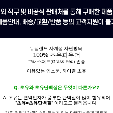
뉴질랜드 사계절 자연방목
100% 초유파우더
그래스패드(Grass-Fed) 인증
이유있는 입소문,
하이웰 초유
Q. 초유와 초유단백질은 무엇이 다른가요?
A. 초유는
면역인자가 풍부한 단백질이 많이 함유되어
"
초유=초유단백질
" 이라고도 불리웁니다.
간혹 초유가 2~3% 소량 들어가 있는 단백질보충제 제품과