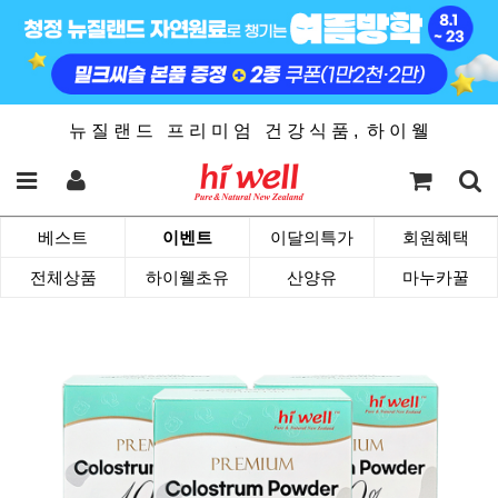
뉴 질 랜 드 프 리 미 엄 건 강 식 품 , 하 이 웰
베스트
이벤트
이달의특가
회원혜택
전체상품
하이웰초유
산양유
마누카꿀