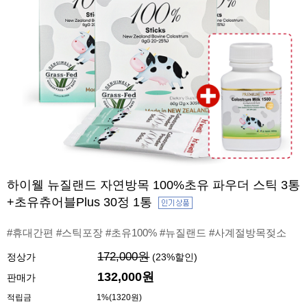
하이웰 뉴질랜드 자연방목 100%초유 파우더 스틱 3통
+초유츄어블Plus 30정 1통
#휴대간편 #스틱포장 #초유100% #뉴질랜드 #사계절방목젖소
172,000원
정상가
(
23
%할인)
132,000원
판매가
적립금
1%(1320원)