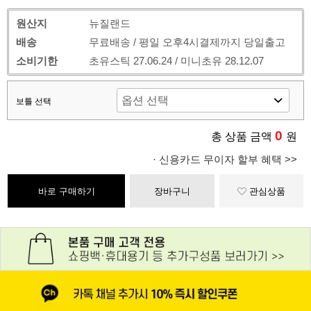
원산지
뉴질랜드
배송
무료배송 / 평일 오후4시결제까지 당일출고
소비기한
초유스틱 27.06.24 / 미니초유 28.12.07
보틀 선택
0
총 상품 금액
원
· 신용카드 무이자 할부 혜택 >>
바로 구매하기
장바구니
관심상품