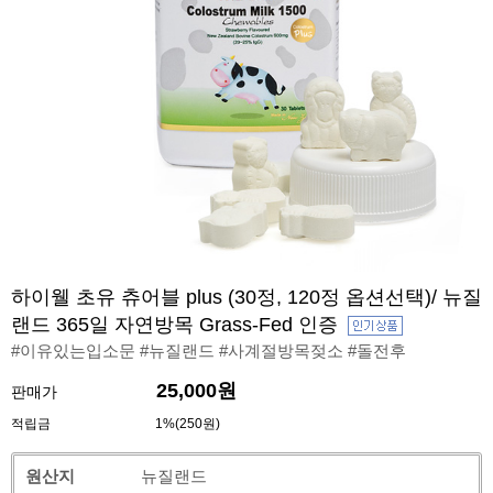
하이웰 초유 츄어블 plus (30정, 120정 옵션선택)/ 뉴질
랜드 365일 자연방목 Grass-Fed 인증
#이유있는입소문 #뉴질랜드 #사계절방목젖소 #돌전후
25,000원
판매가
적립금
1%(250원)
원산지
뉴질랜드