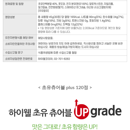
< 초유츄어블 plus 120정 >