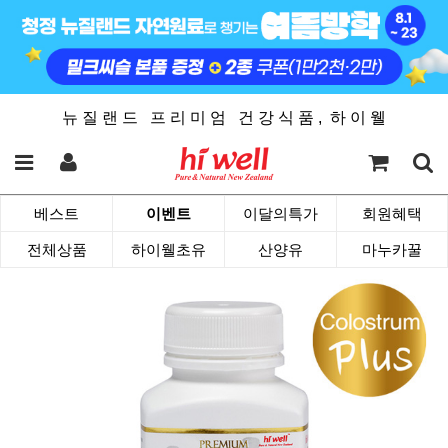
뉴 질 랜 드 프 리 미 엄 건 강 식 품 , 하 이 웰
베스트
이벤트
이달의특가
회원혜택
전체상품
하이웰초유
산양유
마누카꿀