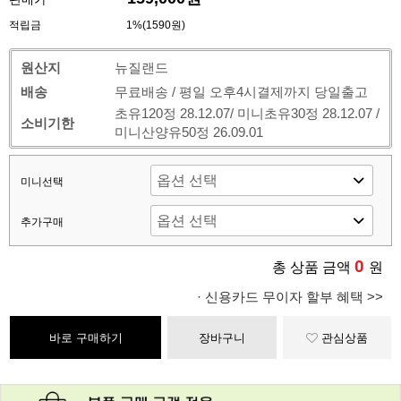
적립금
1%(1590원)
원산지
뉴질랜드
배송
무료배송 / 평일 오후4시결제까지 당일출고
초유120정 28.12.07/ 미니초유30정 28.12.07 /
소비기한
미니산양유50정 26.09.01
미니선택
추가구매
0
총 상품 금액
원
· 신용카드 무이자 할부 혜택 >>
바로 구매하기
장바구니
관심상품