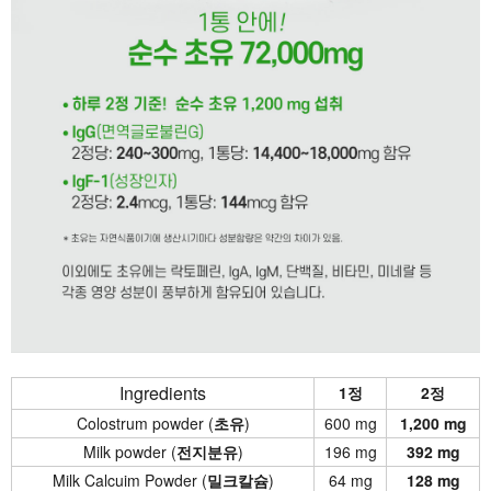
Ingredients
1정
2정
Colostrum powder (
초유
)
600 mg
1,200 mg
Milk powder (
전지분유
)
196 mg
392 mg
Milk Calcuim Powder (
밀크칼슘
)
64 mg
128 mg