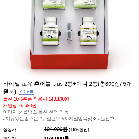
하이웰 초유 츄어블 plus 2통+미니 2통(총300정/ 5개
월분)
플친 10%쿠폰 적용시 143,100원
개월당 28,620원
이미지 선물박스 옵션 선택 가능
#이유있는입소문 #뉴질랜드 #사계절방목젖소 #돌전후
194,000원
정상가
(
18
%할인)
159,000원
판매가