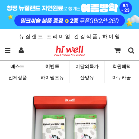
뉴 질 랜 드 프 리 미 엄 건 강 식 품 , 하 이 웰
베스트
이벤트
이달의특가
회원혜택
전체상품
하이웰초유
산양유
마누카꿀