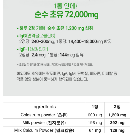
Ingredients
1정
2정
Colostrum powder (
초유
)
600 mg
1,200 mg
Milk powder (
전지분유
)
196 mg
392 mg
Milk Calcuim Powder (
밀크칼슘
)
64 mg
128 mg