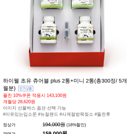
하이웰 초유 츄어블 plus 2통+미니 2통(총300정/ 5개
월분)
플친 10%쿠폰 적용시 143,100원
개월당 28,620원
이미지 선물박스 옵션 선택 가능
#이유있는입소문 #뉴질랜드 #사계절방목젖소 #돌전후
194,000원
정상가
(
18
%할인)
159,000원
판매가