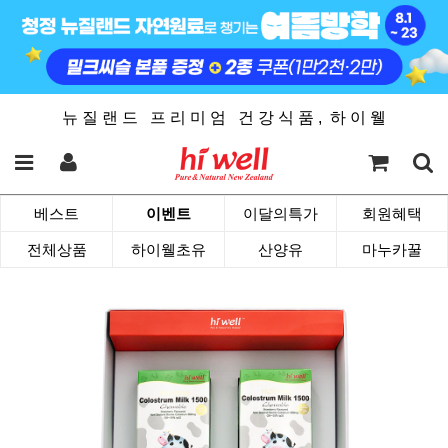
뉴 질 랜 드 프 리 미 엄 건 강 식 품 , 하 이 웰
베스트
이벤트
이달의특가
회원혜택
전체상품
하이웰초유
산양유
마누카꿀