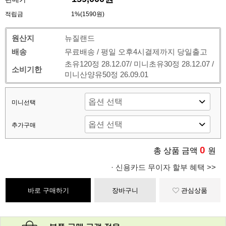
적립금
1%(1590원)
원산지
뉴질랜드
배송
무료배송 / 평일 오후4시결제까지 당일출고
초유120정 28.12.07/ 미니초유30정 28.12.07 /
소비기한
미니산양유50정 26.09.01
미니선택
추가구매
0
총 상품 금액
원
· 신용카드 무이자 할부 혜택 >>
바로 구매하기
장바구니
관심상품