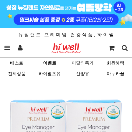
뉴 질 랜 드 프 리 미 엄 건 강 식 품 , 하 이 웰
베스트
이벤트
이달의특가
회원혜택
전체상품
하이웰초유
산양유
마누카꿀