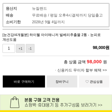
원산지
뉴질랜드
배송
무료배송 / 평일 오후4시결제까지 당일출고
소비기한
2028년 9월 4일까지
[눈건강/4개월분] 하이웰 아이매니저 빌베리추출물 2통 - 눈피로
개선도움
98,000
원
+1
-1
98,000
총 상품 금액
원
· 신용카드 무이자 할부 혜택 >>
바로 구매하기
장바구니
관심상품