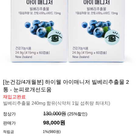
[눈건강/4개월분] 하이웰 아이매니저 빌베리추출물 2
통 - 눈피로개선도움
재입고완료
빌베리추출물 240mg 함유(식약처 1일 섭취량 최대치)
130,000원
정상가
(
25
%할인)
98,000원
판매가
적립금
1%(980원)