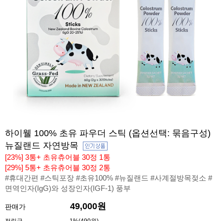
하이웰 100% 초유 파우더 스틱 (옵션선택: 묶음구성)
뉴질랜드 자연방목
[23%] 3통+ 초유츄어블 30정 1통
[29%] 5통+ 초유츄어블 30정 2통
#휴대간편 #스틱포장 #초유100% #뉴질랜드 #사계절방목젖소 #
면역인자(IgG)와 성장인자(IGF-1) 풍부
49,000원
판매가