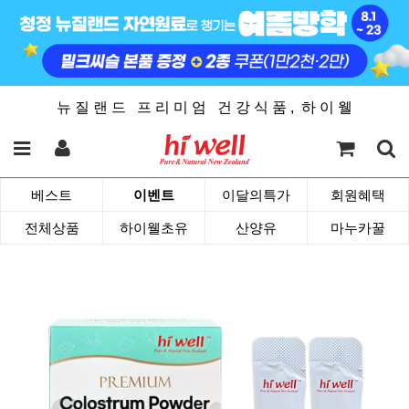
뉴 질 랜 드 프 리 미 엄 건 강 식 품 , 하 이 웰
베스트
이벤트
이달의특가
회원혜택
전체상품
하이웰초유
산양유
마누카꿀