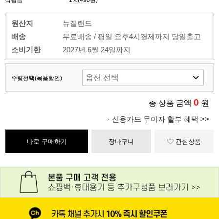
적립금
1%(490원)
원산지
뉴질랜드
배송
무료배송 / 평일 오후4시결제까지 당일출고
소비기한
2027년 6월 24일까지
수량선택(묶음할인)
0
총 상품 금액
원
· 신용카드 무이자 할부 혜택 >>
바로 구매하기
장바구니
관심상품