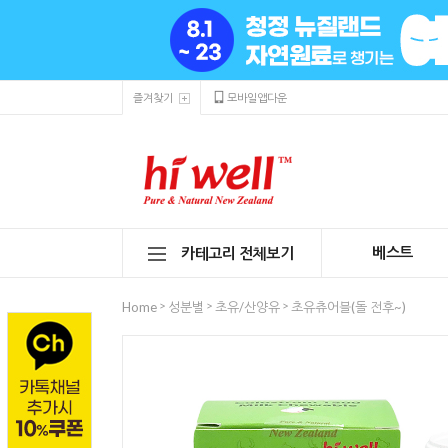
즐겨찾기
모바일앱다운
베스트
카테고리 전체보기
>
>
>
Home
성분별
초유/산양유
초유츄어블(돌 전후~)