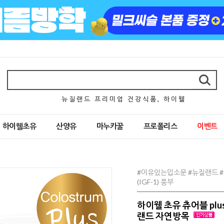
뉴 질 랜 드 프 리 미 엄 건 강 식 품 , 하 이 웰
하이웰초유
산양유
마누카꿀
프로폴리스
이벤트
#이유있는입소문 #뉴질랜드 #
(IGF-1) 풍부
하이웰 초유 츄어블 plu
랜드 자연방목