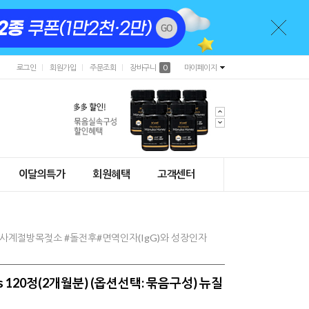
로그인
회원가입
주문조회
장바구니
0
마이페이지
이달의특가
회원혜택
고객센터
사계절방목젖소 #돌전후#면역인자(IgG)와 성장인자
s 120정(2개월분) (옵션선택: 묶음구성) 뉴질