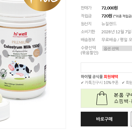
판매가
72,000원
적립금
720원
(*최종 적립금
원산지
뉴질랜드
소비기한
2028년 12월 7
배송정보
무료배송 / 평일
수량선택
(묶음할인)
하이웰 공식몰
회원혜택
✔ 카톡친구시 10%쿠폰
✔ 회
바로구매