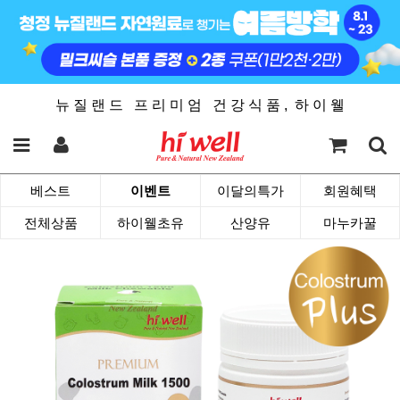
뉴 질 랜 드 프 리 미 엄 건 강 식 품 , 하 이 웰
베스트
이벤트
이달의특가
회원혜택
전체상품
하이웰초유
산양유
마누카꿀