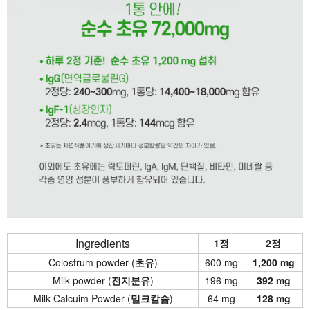
Ingredients
1정
2정
Colostrum powder (
초유
)
600 mg
1,200 mg
Milk powder (
전지분유
)
196 mg
392 mg
Milk Calcuim Powder (
밀크칼슘
)
64 mg
128 mg