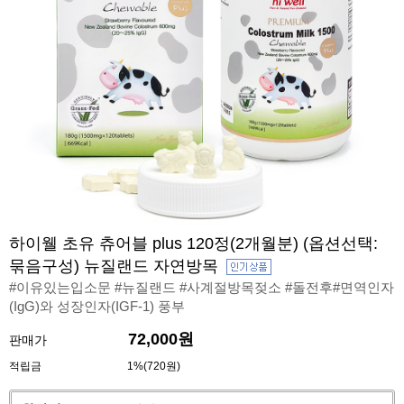
하이웰 초유 츄어블 plus 120정(2개월분) (옵션선택:
묶음구성) 뉴질랜드 자연방목
#이유있는입소문 #뉴질랜드 #사계절방목젖소 #돌전후#면역인자
(IgG)와 성장인자(IGF-1) 풍부
72,000원
판매가
적립금
1%(720원)