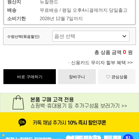
원산지
뉴질랜드
배송
무료배송 / 평일 오후4시결제까지 당일출고
소비기한
2028년 12월 7일까지
수량선택(묶음할인)
0
총 상품 금액
원
· 신용카드 무이자 할부 혜택 >>
바로 구매하기
장바구니
관심상품