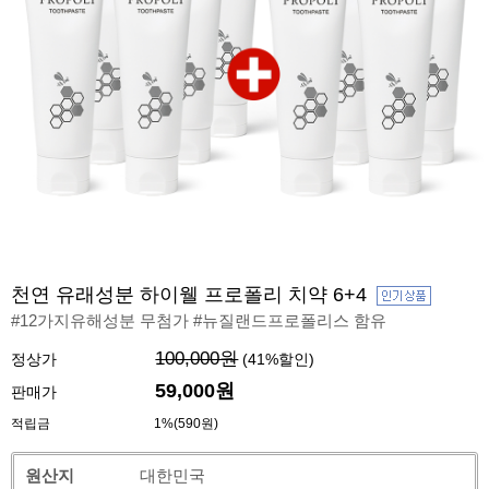
천연 유래성분 하이웰 프로폴리 치약 6+4
#12가지유해성분 무첨가 #뉴질랜드프로폴리스 함유
100,000원
정상가
(
41
%할인)
59,000
원
판매가
적립금
1%(590원)
원산지
대한민국