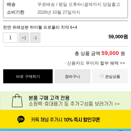
배송
무료배송 / 평일 오후4시결제까지 당일출고
소비기한
2028년 10월 27일까지
천연 유래성분 하이웰 프로폴리 치약 6+4
59,000
원
+1
-1
59,000
총 상품 금액
원
· 신용카드 무이자 할부 혜택 >>
바로 구매하기
장바구니
관심상품