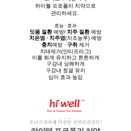
하이웰 프로폴리 치약으로
관리하세요.
효능
·
효과
잇몸 질환
예방/
치주 질환
예방
치은염
·
치주염
(치조농루) 예방
충치
예방
·
구취
제거
치태제거(안티프라그)
이를 희게 유지하고 튼튼하게
구강내 상쾌하게
구강내 청결 유지
심미 효과 높임