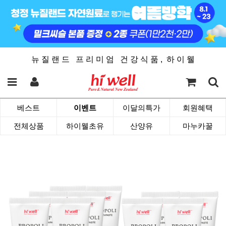
뉴 질 랜 드 프 리 미 엄 건 강 식 품 , 하 이 웰
베스트
이벤트
이달의특가
회원혜택
전체상품
하이웰초유
산양유
마누카꿀