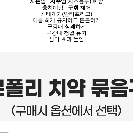
치은염
·
치주염
(치조농루) 예방
충치
예방
·
구취
제거
치태제거(안티프라그)
이를 희게 유지하고 튼튼하게
구강내 상쾌하게
구강내 청결 유지
심미 효과 높임