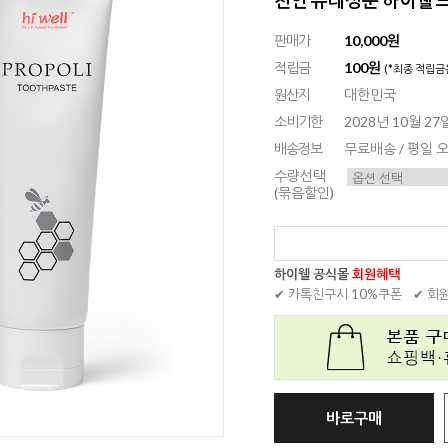
판매가
10,000원
적립금
100원
(*최종 적립금
원산지
대한민국
소비기한
2028년 10월 2
배송정보
무료배송 / 평일
수량선택
(묶음할인)
하이웰 공식몰
회원혜택
✔ 카톡친구시 10%쿠폰
✔ 회
바로구매