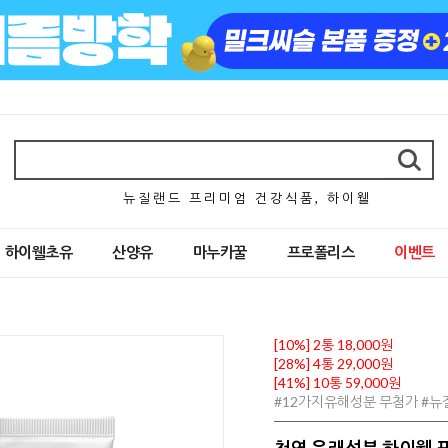
뉴 질 랜 드 프 리 미 엄 건 강 식 품 , 하 이 웰
하이웰초유
산양유
마누카꿀
프로폴리스
이벤트
[10%] 2통 18,000원
[28%] 4통 29,000원
[41%] 10통 59,000원
#12가지유해성분 무첨가 #
천연 유래성분 하이웰 프