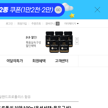
로그인
회원가입
주문조회
장바구니
0
마이페이지
이달의특가
회원혜택
고객센터
뉴질랜드프로폴리스 함유
로폴리 치약 100g (옵션선택: 묶음구성)