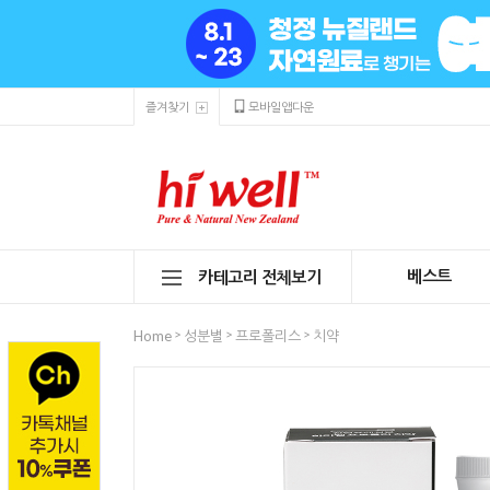
즐겨찾기
모바일앱다운
베스트
카테고리 전체보기
>
>
>
Home
성분별
프로폴리스
치약