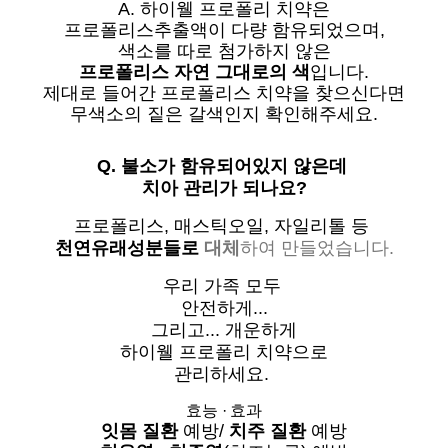
A. 하이웰 프로폴리 치약은
프로폴리스추출액이 다량 함유되었으며,
색소를 따로 첨가하지 않은
프로폴리스 자연 그대로의 색
입니다.
제대로 들어간 프로폴리스 치약을 찾으신다면
무색소의 짙은 갈색인지 확인해주세요.
Q. 불소가 함유되어있지 않은데
치아 관리가 되나요?
프로폴리스, 매스틱오일, 자일리톨 등
천연유래성분들로
대체
하여 만들었습니다.
우리 가족 모두
안전하게...
그리고... 개운하게
하이웰 프로폴리 치약으로
관리하세요.
효능
·
효과
잇몸 질환
예방/
치주 질환
예방