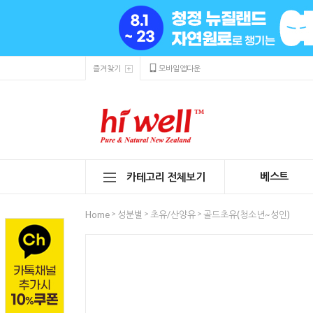
즐겨찾기
모바일앱다운
베스트
카테고리 전체보기
>
>
>
Home
성분별
초유/산양유
골드초유(청소년~성인)