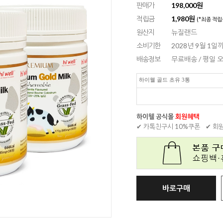
판매가
198,000원
적립금
1,980원
(*최종 적립
원산지
뉴질랜드
소비기한
2028년 9월 1일
배송정보
무료배송 / 평일
하이웰 골드 초유 3통
하이웰 공식몰
회원혜택
✔ 카톡친구시 10%쿠폰
✔ 회
바로구매