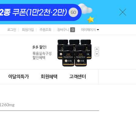
로그인
회원가입
주문조회
장바구니
0
마이페이지
이달의특가
회원혜택
고객센터
260mg
)