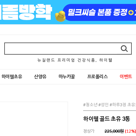
뉴 질 랜 드 프 리 미 엄 건 강 식 품 , 하 이 웰
하이웰초유
산양유
마누카꿀
프로폴리스
이벤트
#청소년 #성인 #하루3정 초유1
하이웰 골드 초유 3통
정상가
225,000원
(
12
%