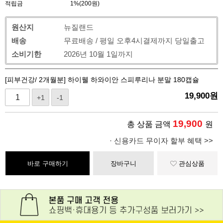
적립금
1%(200원)
원산지
뉴질랜드
배송
무료배송 / 평일 오후4시결제까지 당일출고
소비기한
2026년 10월 1일까지
[피부건강/ 2개월분] 하이웰 하와이안 스피루리나 분말 180캡슐
19,900
원
+1
-1
19,900
총 상품 금액
원
· 신용카드 무이자 할부 혜택 >>
바로 구매하기
장바구니
관심상품