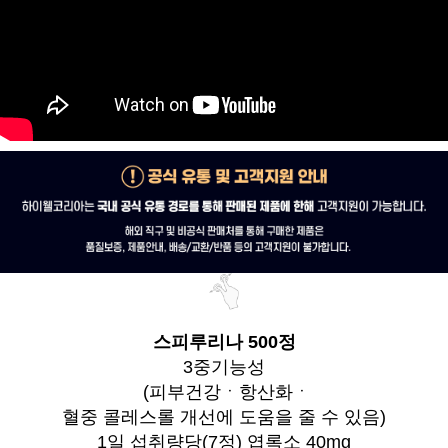
스피루리나 500정
3중기능성
(피부건강ㆍ항산화ㆍ
혈중 콜레스롤 개선에 도움을 줄 수 있음)
1일 섭취량당(7정) 엽록소 40mg