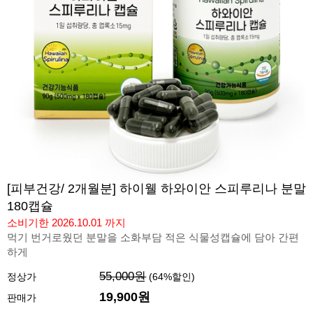
[피부건강/ 2개월분] 하이웰 하와이안 스피루리나 분말
180캡슐
소비기한 2026.10.01 까지
먹기 번거로웠던 분말을 소화부담 적은 식물성캡슐에 담아 간편
하게
55,000원
정상가
(
64
%할인)
19,900
원
판매가