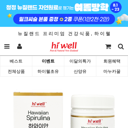
뉴 질 랜 드 프 리 미 엄 건 강 식 품 , 하 이 웰
베스트
이벤트
이달의특가
회원혜택
전체상품
하이웰초유
산양유
마누카꿀