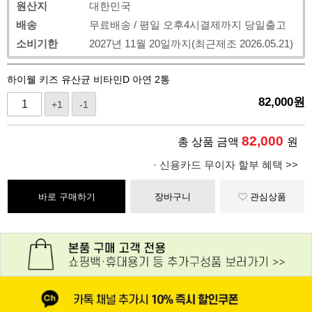
원산지
대한민국
배송
무료배송 / 평일 오후4시결제까지 당일출고
소비기한
2027년 11월 20일까지(최근제조 2026.05.21)
하이웰 키즈 유산균 비타민D 아연 2통
82,000
원
+1
-1
82,000
총 상품 금액
원
· 신용카드 무이자 할부 혜택 >>
바로 구매하기
장바구니
관심상품