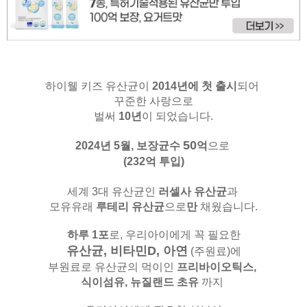
하이웰 키즈 유산균이
2014년에 첫 출시
되어
꾸준한 사랑으로
벌써
10년
이 되었습니다.
50
2024년 5월,
보장균수
억
으로
(232억 투입)
세계 3대 유산균인
러셀사 유산균
과
모유유래
루테리 유산균
으로
만
채웠습니다.
하루 1포
로, 우리아이에게 꼭 필요한
유산균, 비타민D, 아연
(주원료)
에
부원료로 유산균의 먹이인
프리바이오틱스,
식이섬유,
뉴질랜드 초유
까지