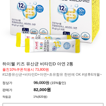
하이웰 키즈 유산균 비타민D 아연 2통
플친10%쿠폰적용시 73,800원
#12종유산균+비타민D+아연+초유함유 한번에 OK #생후6개월~
96,000원
정상가
(
15
%할인)
82,000원
판매가
적립금
1%(820원)