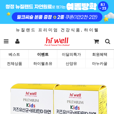
뉴 질 랜 드 프 리 미 엄 건 강 식 품 , 하 이 웰
베스트
이벤트
이달의특가
회원혜택
전체상품
하이웰초유
산양유
마누카꿀