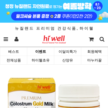
뉴 질 랜 드 프 리 미 엄 건 강 식 품 , 하 이 웰
베스트
이벤트
이달의특가
회원혜택
전체상품
하이웰초유
산양유
마누카꿀