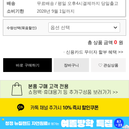
배송
무료배송 / 평일 오후4시결제까지 당일출고
소비기한
2028년 9월 1일까지
수량선택(묶음할인)
0
총 상품 금액
원
· 신용카드 무이자 할부 혜택 >>
바로 구매하기
장바구니
관심상품