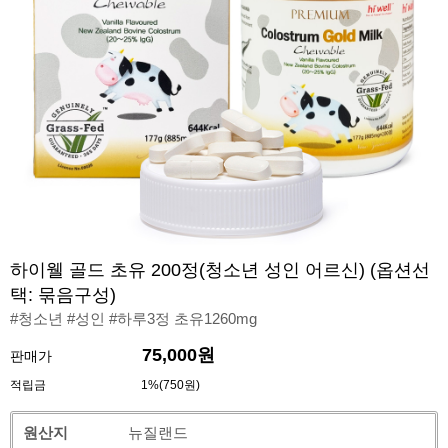
하이웰 골드 초유 200정(청소년 성인 어르신) (옵션선
택: 묶음구성)
#청소년 #성인 #하루3정 초유1260mg
75,000원
판매가
적립금
1%(750원)
원산지
뉴질랜드