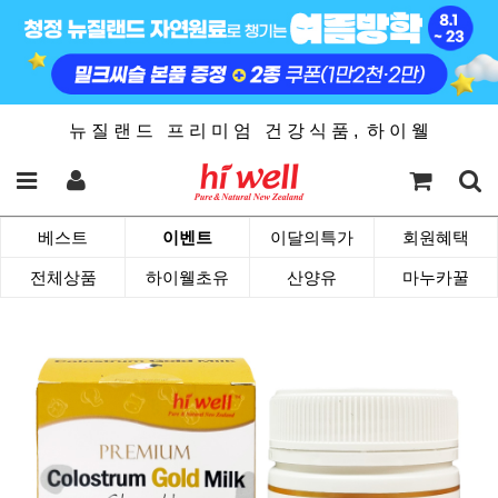
뉴 질 랜 드 프 리 미 엄 건 강 식 품 , 하 이 웰
베스트
이벤트
이달의특가
회원혜택
전체상품
하이웰초유
산양유
마누카꿀