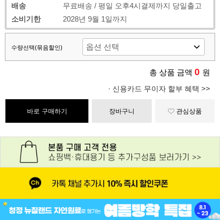
배송
무료배송 / 평일 오후4시결제까지 당일출고
소비기한
2028년 9월 1일까지
수량선택(묶음할인)
0
총 상품 금액
원
· 신용카드 무이자 할부 혜택 >>
바로 구매하기
장바구니
관심상품