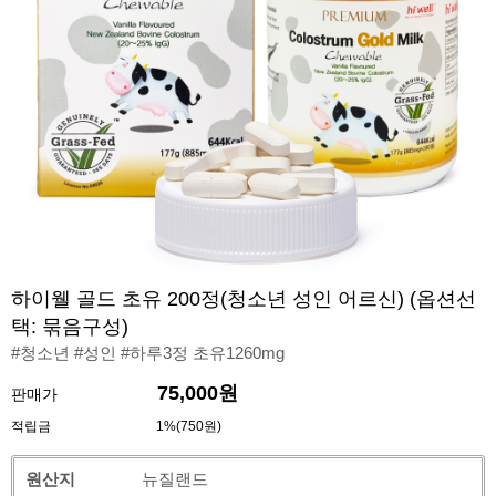
하이웰 골드 초유 200정(청소년 성인 어르신) (옵션선
택: 묶음구성)
#청소년 #성인 #하루3정 초유1260mg
75,000원
판매가
적립금
1%(750원)
원산지
뉴질랜드