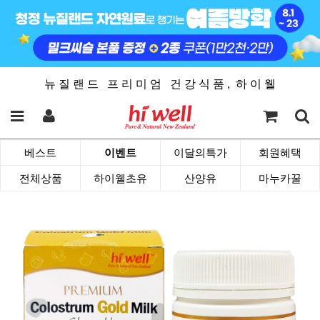
뉴 질 랜 드 프 리 미 엄 건 강 식 품 , 하 이 웰
베스트
이벤트
이달의특가
회원혜택
전체상품
하이웰초유
산양유
마누카꿀