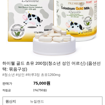
하이웰 골드 초유 200정(청소년 성인 어르신) (옵션선
택: 묶음구성)
#청소년 #성인 #하루3정 초유1260mg
75,000원
판매가
적립금
1%(750원)
원산지
뉴질랜드