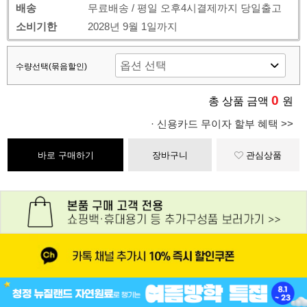
배송
무료배송 / 평일 오후4시결제까지 당일출고
소비기한
2028년 9월 1일까지
수량선택(묶음할인)
0
총 상품 금액
원
· 신용카드 무이자 할부 혜택 >>
바로 구매하기
장바구니
관심상품