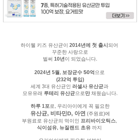
하이웰 키즈 유산균이
2014년에 첫 출시
되어
꾸준한 사랑으로
벌써
10년
이 되었습니다.
50
2024년 5월,
보장균수
억
으로
(232억 투입)
세계 3대 유산균인
러셀사 유산균
과
모유유래
루테리 유산균
으로
만
채웠습니다.
하루 1포
로, 우리아이에게 꼭 필요한
유산균, 비타민D, 아연
(주원료)
에
부원료로 유산균의 먹이인
프리바이오틱스
,
식이섬유,
뉴질랜드 초유
까지