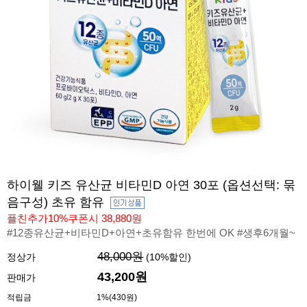
하이웰 키즈 유산균 비타민D 아연 30포 (옵션선택: 묶
음구성) 초유 함유
플친추가10%쿠폰시 38,880원
#12종유산균+비타민D+아연+초유함유 한번에 OK #생후6개월~
48,000원
정상가
(
10
%할인)
43,200원
판매가
적립금
1%(430원)