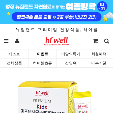
뉴 질 랜 드 프 리 미 엄 건 강 식 품 , 하 이 웰
베스트
이벤트
이달의특가
회원혜택
전체상품
하이웰초유
산양유
마누카꿀