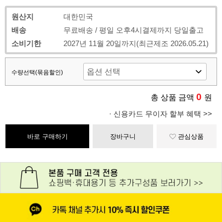
원산지
대한민국
배송
무료배송 / 평일 오후4시결제까지 당일출고
소비기한
2027년 11월 20일까지(최근제조 2026.05.21)
수량선택(묶음할인)
0
총 상품 금액
원
· 신용카드 무이자 할부 혜택 >>
바로 구매하기
장바구니
관심상품