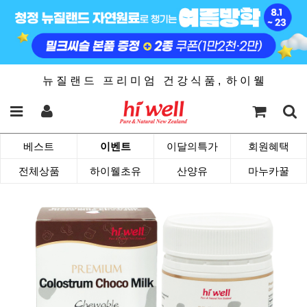
뉴 질 랜 드 프 리 미 엄 건 강 식 품 , 하 이 웰
베스트
이벤트
이달의특가
회원혜택
전체상품
하이웰초유
산양유
마누카꿀