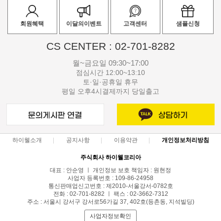
회원혜택
이달의이벤트
고객센터
샘플신청
CS CENTER : 02-701-8282
월~금요일 09:30~17:00
점심시간 12:00~13:10
토·일·공휴일 휴무
평일 오후4시결제까지 당일출고
하이웰소개
공지사항
이용약관
개인정보처리방침
주식회사 하이웰코리아
대표 : 안순영 ㅣ 개인정보 보호 책임자 : 원현정
사업자 등록번호 : 109-86-24958
통신판매업신고번호 : 제2010-서울강서-0782호
전화 : 02-701-8282 ㅣ 팩스 : 02-3662-7312
주소 : 서울시 강서구 강서로56가길 37, 402호(등촌동, 지석빌딩)
사업자정보확인