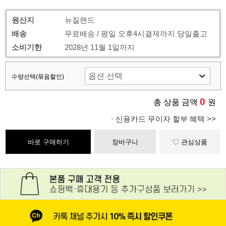
원산지
뉴질랜드
배송
무료배송 / 평일 오후4시결제까지 당일출고
소비기한
2028년 11월 1일까지
수량선택(묶음할인)
0
총 상품 금액
원
· 신용카드 무이자 할부 혜택 >>
바로 구매하기
장바구니
관심상품