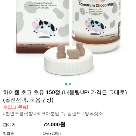
하이웰 초코 초유 150정 (내용량UP/ 가격은 그대로)
(옵션선택: 묶음구성)
재입고 완료!
#천연초콜릿향 #코코아분말 #뉴질랜드 #방목젖소
72,000원
판매가
적립금
1%(720원)