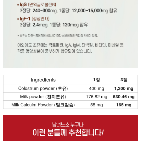
Ingredients
1정
3정
Colostrum powder (
초유
)
400 mg
1,200 mg
Milk powder (
전지분유
)
176.82 mg
530.46 mg
Milk Calcuim Powder (
밀크칼슘
)
55 mg
165 mg