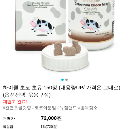
하이웰 초코 초유 150정 (내용량UP/ 가격은 그대로)
(옵션선택: 묶음구성)
재입고 완료!
#천연초콜릿향 #코코아분말 #뉴질랜드 #방목젖소
72,000원
판매가
적립금
1%(720원)