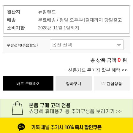
원산지
뉴질랜드
배송
무료배송 / 평일 오후4시결제까지 당일출고
소비기한
2028년 11월 1일까지
수량선택(묶음할인)
0
총 상품 금액
원
· 신용카드 무이자 할부 혜택 >>
바로 구매하기
장바구니
관심상품