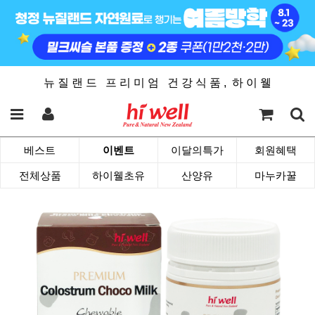
뉴 질 랜 드 프 리 미 엄 건 강 식 품 , 하 이 웰
베스트
이벤트
이달의특가
회원혜택
전체상품
하이웰초유
산양유
마누카꿀