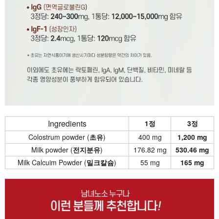
Ingredients
1정
3정
Colostrum powder (
초유
)
400 mg
1,200 mg
Milk powder (
전지분유
)
176.82 mg
530.46 mg
Milk Calcuim Powder (
밀크칼슘
)
55 mg
165 mg