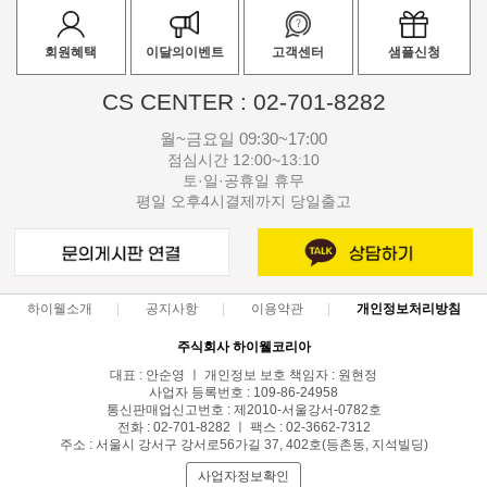
회원혜택
이달의이벤트
고객센터
샘플신청
CS CENTER : 02-701-8282
월~금요일 09:30~17:00
점심시간 12:00~13:10
토·일·공휴일 휴무
평일 오후4시결제까지 당일출고
하이웰소개
공지사항
이용약관
개인정보처리방침
주식회사 하이웰코리아
대표 : 안순영 ㅣ 개인정보 보호 책임자 : 원현정
사업자 등록번호 : 109-86-24958
통신판매업신고번호 : 제2010-서울강서-0782호
전화 : 02-701-8282 ㅣ 팩스 : 02-3662-7312
주소 : 서울시 강서구 강서로56가길 37, 402호(등촌동, 지석빌딩)
사업자정보확인