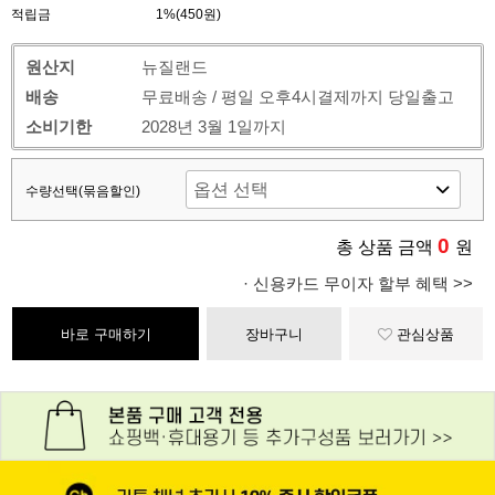
적립금
1%(450원)
원산지
뉴질랜드
배송
무료배송 / 평일 오후4시결제까지 당일출고
소비기한
2028년 3월 1일까지
수량선택(묶음할인)
0
총 상품 금액
원
· 신용카드 무이자 할부 혜택 >>
바로 구매하기
장바구니
관심상품