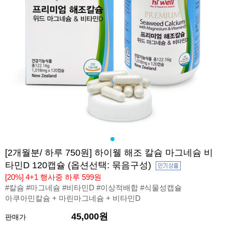
[2개월분/ 하루 750원] 하이웰 해조 칼슘 마그네슘 비
타민D 120캡슐 (옵션선택: 묶음구성)
[20%] 4+1 행사중 하루 599원
#칼슘 #마그네슘 #비타민D #이상적배합 #식물성캡슐
아쿠아민칼슘 + 마린마그네슘 + 비타민D
45,000원
판매가