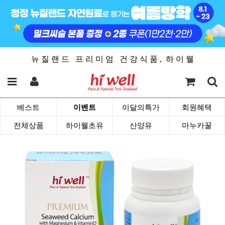
뉴 질 랜 드 프 리 미 엄 건 강 식 품 , 하 이 웰
베스트
이벤트
이달의특가
회원혜택
전체상품
하이웰초유
산양유
마누카꿀