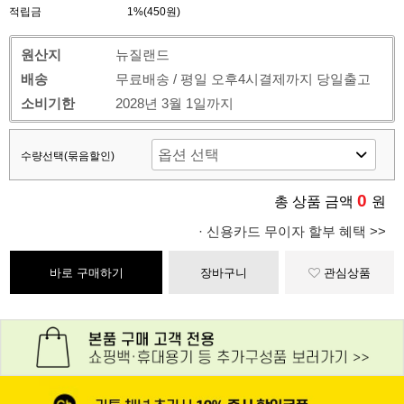
적립금
1%(450원)
원산지
뉴질랜드
배송
무료배송 / 평일 오후4시결제까지 당일출고
소비기한
2028년 3월 1일까지
수량선택(묶음할인)
0
총 상품 금액
원
· 신용카드 무이자 할부 혜택 >>
바로 구매하기
장바구니
관심상품