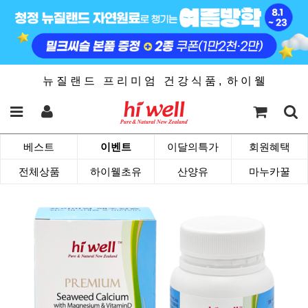
뉴 질 랜 드 프 리 미 엄 건 강 식 품 , 하 이 웰
베스트
이벤트
이달의특가
회원혜택
전체상품
하이웰초유
산양유
마누카꿀