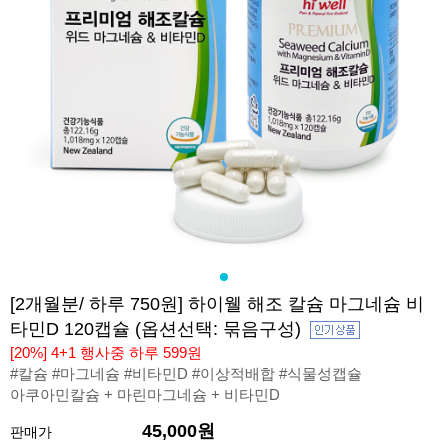
[2개월분/ 하루 750원] 하이웰 해조 칼슘 마그네슘 비
타민D 120캡슐 (옵션선택: 묶음구성)
[20%] 4+1 행사중 하루 599원
#칼슘 #마그네슘 #비타민D #이상적배합 #식물성캡슐
아쿠아민칼슘 + 마린마그네슘 + 비타민D
45,000원
판매가