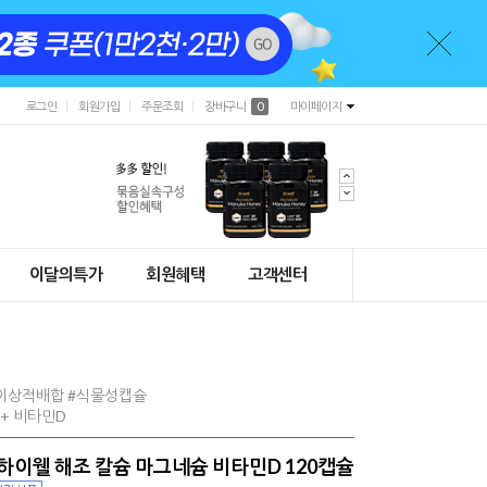
로그인
회원가입
주문조회
장바구니
0
마이페이지
이달의특가
회원혜택
고객센터
원
#이상적배합 #식물성캡슐
+ 비타민D
] 하이웰 해조 칼슘 마그네슘 비타민D 120캡슐