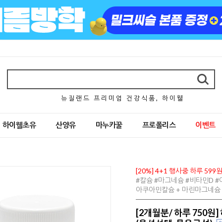
뉴 질 랜 드 프 리 미 엄 건 강 식 품 , 하 이 웰
하이웰초유
산양유
마누카꿀
프로폴리스
이벤트
[20%] 4+1 행사중 하루 599
#칼슘 #마그네슘 #비타민D 
아쿠아민칼슘 + 마린마그네슘 
[2개월분/ 하루 750원