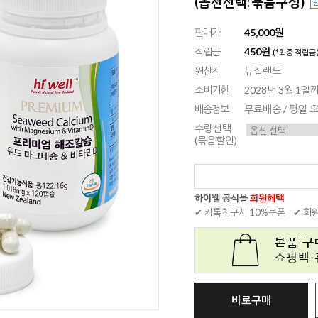
(옵션선택: 묶음구성)
판매가
45,000원
적립금
450원
(*최종 적립금
원산지
뉴질랜드
소비기한
2028년 3월 1일
배송정보
무료배송 / 평일
수량선택
(묶음할인)
하이웰 공식몰
회원혜택
✔ 카톡친구시 10%쿠폰
✔ 회
바로구매