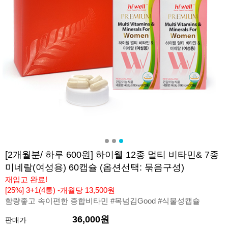
[2개월분/ 하루 600원] 하이웰 12종 멀티 비타민& 7종
미네랄(여성용) 60캡슐 (옵션선택: 묶음구성)
재입고 완료!
[25%] 3+1(4통) -개월당 13,500원
함량좋고 속이편한 종합비타민 #목넘김Good #식물성캡슐
36,000원
판매가