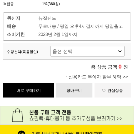
적립금
1%(360원)
원산지
뉴질랜드
배송
무료배송 / 평일 오후4시결제까지 당일출고
소비기한
2028년 2월 1일까지
수량선택(묶음할인)
0
총 상품 금액
원
· 신용카드 무이자 할부 혜택 >>
바로 구매하기
장바구니
관심상품