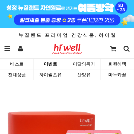
뉴 질 랜 드 프 리 미 엄 건 강 식 품 , 하 이 웰
베스트
이벤트
이달의특가
회원혜택
전체상품
하이웰초유
산양유
마누카꿀