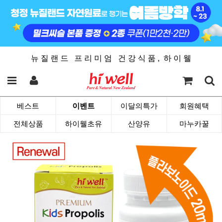
뉴 질 랜 드 프 리 미 엄 건 강 식 품 , 하 이 웰
베스트
이벤트
이달의특가
회원혜택
전체상품
하이웰초유
산양유
마누카꿀