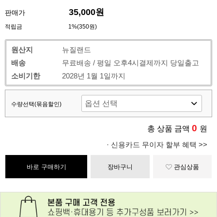
35,000원
판매가
적립금
1%(350원)
원산지
뉴질랜드
배송
무료배송 / 평일 오후4시결제까지 당일출고
소비기한
2028년 1월 1일까지
수량선택(묶음할인)
0
총 상품 금액
원
· 신용카드 무이자 할부 혜택 >>
바로 구매하기
장바구니
관심상품