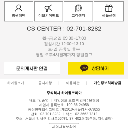
회원혜택
이달의이벤트
고객센터
샘플신청
CS CENTER : 02-701-8282
월~금요일 09:30~17:00
점심시간 12:00~13:10
토·일·공휴일 휴무
평일 오후4시결제까지 당일출고
하이웰소개
공지사항
이용약관
개인정보처리방침
주식회사 하이웰코리아
대표 : 안순영 ㅣ 개인정보 보호 책임자 : 원현정
사업자 등록번호 : 109-86-24958
통신판매업신고번호 : 제2010-서울강서-0782호
전화 : 02-701-8282 ㅣ 팩스 : 02-3662-7312
주소 : 서울시 강서구 강서로56가길 37, 402호(등촌동, 지석빌딩)
사업자정보확인