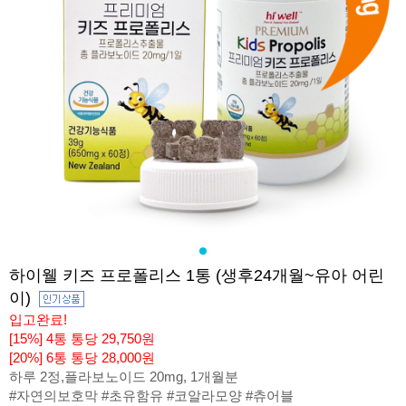
하이웰 키즈 프로폴리스 1통 (생후24개월~유아 어린
이)
입고완료!
[15%] 4통 통당 29,750원
[20%] 6통 통당 28,000원
하루 2정,플라보노이드 20mg, 1개월분
#자연의보호막 #초유함유 #코알라모양 #츄어블