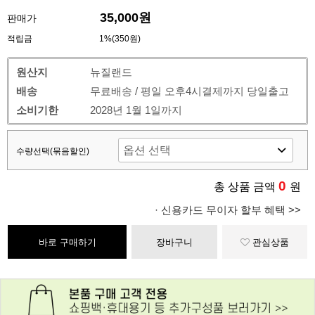
35,000원
판매가
적립금
1%(350원)
원산지
뉴질랜드
배송
무료배송 / 평일 오후4시결제까지 당일출고
소비기한
2028년 1월 1일까지
수량선택(묶음할인)
0
총 상품 금액
원
· 신용카드 무이자 할부 혜택 >>
바로 구매하기
장바구니
관심상품