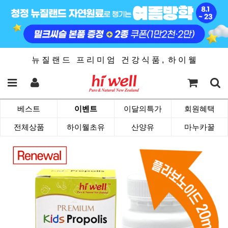
뉴 질 랜 드 프 리 미 엄 건 강 식 품 , 하 이 웰
베스트
이벤트
이달의특가
회원혜택
전체상품
하이웰초유
산양유
마누카꿀