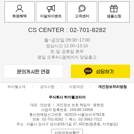
회원혜택
이달의이벤트
고객센터
샘플신청
CS CENTER : 02-701-8282
월~금요일 09:30~17:00
점심시간 12:00~13:10
토·일·공휴일 휴무
평일 오후4시결제까지 당일출고
하이웰소개
공지사항
이용약관
개인정보처리방침
주식회사 하이웰코리아
대표 : 안순영 ㅣ 개인정보 보호 책임자 : 원현정
사업자 등록번호 : 109-86-24958
통신판매업신고번호 : 제2010-서울강서-0782호
전화 : 02-701-8282 ㅣ 팩스 : 02-3662-7312
주소 : 서울시 강서구 강서로56가길 37, 402호(등촌동, 지석빌딩)
사업자정보확인