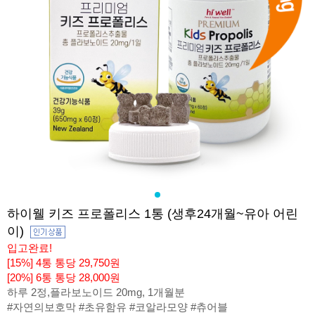
하이웰 키즈 프로폴리스 1통 (생후24개월~유아 어린
이)
입고완료!
[15%] 4통 통당 29,750원
[20%] 6통 통당 28,000원
하루 2정,플라보노이드 20mg, 1개월분
#자연의보호막 #초유함유 #코알라모양 #츄어블