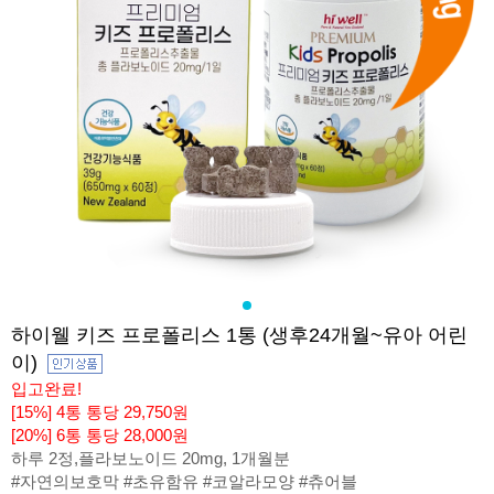
하이웰 키즈 프로폴리스 1통 (생후24개월~유아 어린
이)
입고완료!
[15%] 4통 통당 29,750원
[20%] 6통 통당 28,000원
하루 2정,플라보노이드 20mg, 1개월분
#자연의보호막 #초유함유 #코알라모양 #츄어블