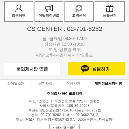
회원혜택
이달의이벤트
고객센터
샘플신청
CS CENTER : 02-701-8282
월~금요일 09:30~17:00
점심시간 12:00~13:10
토·일·공휴일 휴무
평일 오후4시결제까지 당일출고
하이웰소개
공지사항
이용약관
개인정보처리방침
주식회사 하이웰코리아
대표 : 안순영 ㅣ 개인정보 보호 책임자 : 원현정
사업자 등록번호 : 109-86-24958
통신판매업신고번호 : 제2010-서울강서-0782호
전화 : 02-701-8282 ㅣ 팩스 : 02-3662-7312
주소 : 서울시 강서구 강서로56가길 37, 402호(등촌동, 지석빌딩)
사업자정보확인