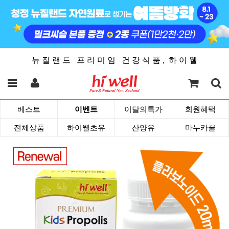
뉴 질 랜 드 프 리 미 엄 건 강 식 품 , 하 이 웰
베스트
이벤트
이달의특가
회원혜택
전체상품
하이웰초유
산양유
마누카꿀