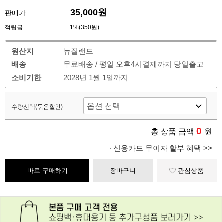
35,000원
판매가
적립금
1%(350원)
원산지
뉴질랜드
배송
무료배송 / 평일 오후4시결제까지 당일출고
소비기한
2028년 1월 1일까지
수량선택(묶음할인)
0
총 상품 금액
원
· 신용카드 무이자 할부 혜택 >>
바로 구매하기
장바구니
관심상품