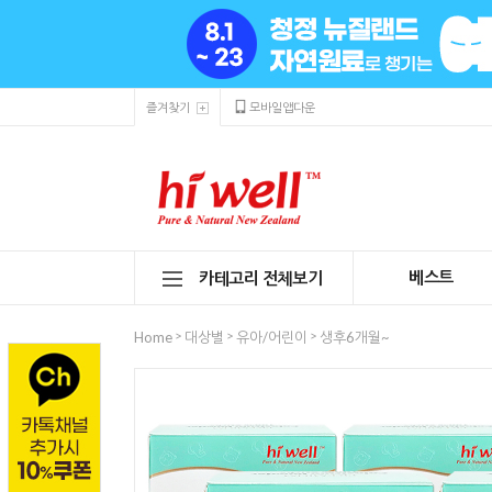
즐겨찾기
모바일앱다운
베스트
카테고리 전체보기
>
>
>
Home
대상별
유아/어린이
생후6개월~