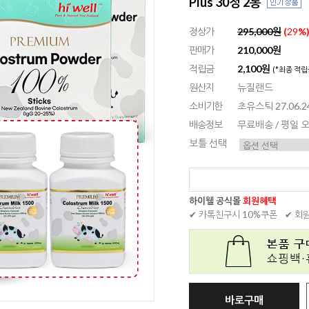
Plus 30정 2통
정상가
295,000원
(
29
%
판매가
210,000원
적립금
2,100원
(*최종 적립
원산지
뉴질랜드
소비기한
초유스틱 27.06.24
배송정보
무료배송 / 평일
보틀 선택
하이웰 공식몰
회원혜택
✔ 카톡친구시 10%쿠폰
✔ 회
바로구매