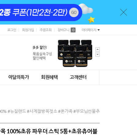
로그인
회원가입
주문조회
장바구니
0
마이페이지
이달의특가
회원혜택
고객센터
00% #뉴질랜드 #사계절방목젖소 #온가족 #부모님선물추
목 100%초유 파우더 스틱 5통+초유츄어블