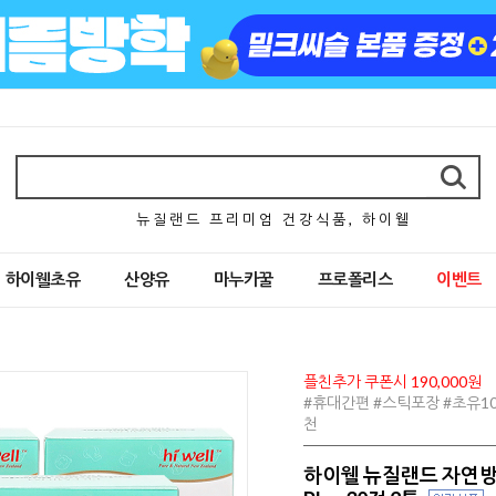
뉴 질 랜 드 프 리 미 엄 건 강 식 품 , 하 이 웰
하이웰초유
산양유
마누카꿀
프로폴리스
이벤트
플친추가 쿠폰시 190,000원
#휴대간편 #스틱포장 #초유1
천
하이웰 뉴질랜드 자연방