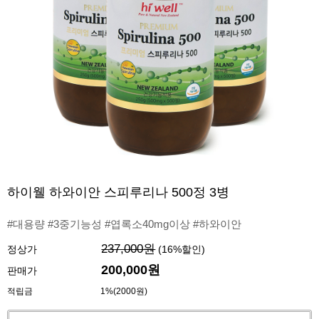
하이웰 하와이안 스피루리나 500정 3병
#대용량 #3중기능성 #엽록소40mg이상 #하와이안
237,000원
정상가
(
16
%할인)
200,000원
판매가
적립금
1%(2000원)