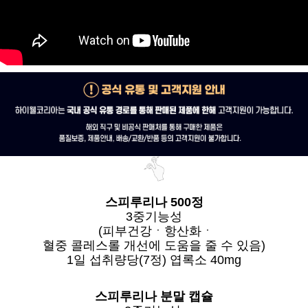
스피루리나 500정
3중기능성
(피부건강ㆍ항산화ㆍ
혈중 콜레스롤 개선에 도움을 줄 수 있음)
1일 섭취량당(7정) 엽록소 40mg
스피루리나 분말 캡슐