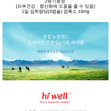
2중기능성
(피부건강ㆍ항산화에 도움을 줄 수 있음)
1일 섭취량당(3캡슐) 엽록소 15mg