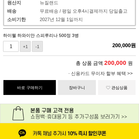
원산지
뉴질랜드
배송
무료배송 / 평일 오후4시결제까지 당일출고
소비기한
2027년 12월 1일까지
하이웰 하와이안 스피루리나 500정 3병
200,000
원
+1
-1
200,000
총 상품 금액
원
· 신용카드 무이자 할부 혜택 >>
바로 구매하기
장바구니
관심상품