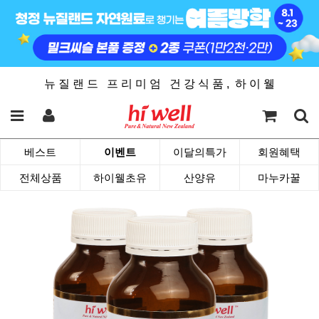
뉴 질 랜 드 프 리 미 엄 건 강 식 품 , 하 이 웰
베스트
이벤트
이달의특가
회원혜택
전체상품
하이웰초유
산양유
마누카꿀