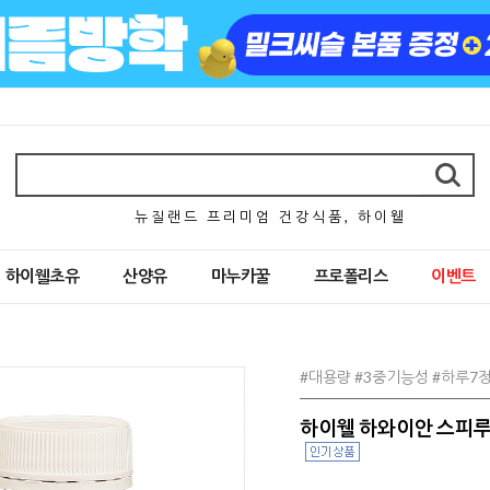
뉴 질 랜 드 프 리 미 엄 건 강 식 품 , 하 이 웰
하이웰초유
산양유
마누카꿀
프로폴리스
이벤트
#대용량 #3중기능성 #하루7정
하이웰 하와이안 스피루리