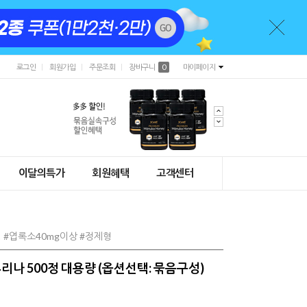
로그인
회원가입
주문조회
장바구니
0
마이페이지
이달의특가
회원혜택
고객센터
 #엽록소40mg이상 #정제형
나 500정 대용량 (옵션선택: 묶음구성)