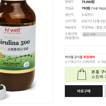
판매가
79,000원
적립금
790원
(*최종 적립금
원산지
뉴질랜드
소비기한
2027년 12월 1
배송정보
무료배송 / 평일
수량선택
(묶음할인)
하이웰 공식몰
회원혜택
✔ 카톡친구시 10%쿠폰
✔ 회
바로구매