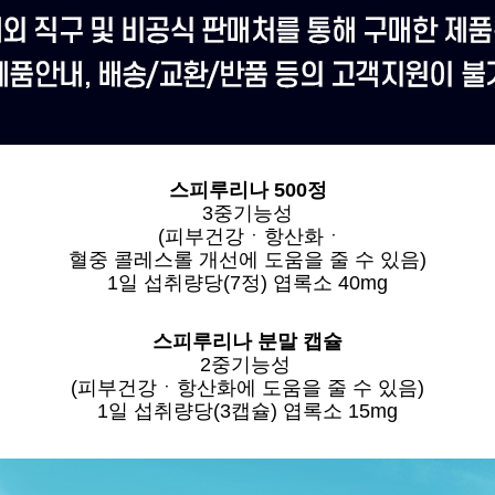
스피루리나 500정
3중기능성
(피부건강ㆍ항산화ㆍ
혈중 콜레스롤 개선에 도움을 줄 수 있음)
1일 섭취량당(7정) 엽록소 40mg
스피루리나 분말 캡슐
2중기능성
(피부건강ㆍ항산화에 도움을 줄 수 있음)
1일 섭취량당(3캡슐) 엽록소 15mg