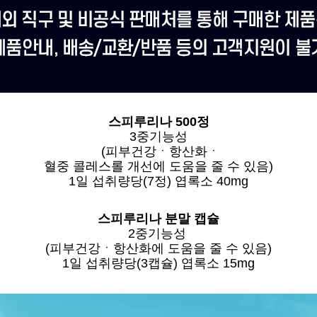
스피루리나 500정
3중기능성
(피부건강ㆍ항산화ㆍ
혈중 콜레스롤 개선에 도움을 줄 수 있음)
1일 섭취량당(7정) 엽록소 40mg
스피루리나 분말 캡슐
2중기능성
(피부건강ㆍ항산화에 도움을 줄 수 있음)
1일 섭취량당(3캡슐) 엽록소 15mg