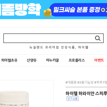
뉴 질 랜 드 프 리 미 엄 건 강 식 품 , 하 이 웰
하이웰초유
산양유
마누카꿀
프로폴리스
이벤트
#대용량 #3중기능성 #하루7정
하이웰 하와이안 스피루리