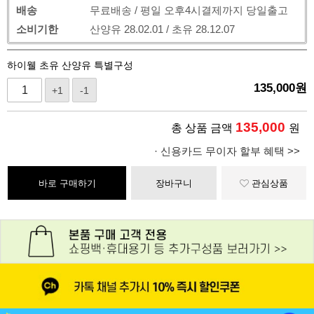
배송
무료배송 / 평일 오후4시결제까지 당일출고
소비기한
산양유 28.02.01 / 초유 28.12.07
하이웰 초유 산양유 특별구성
135,000
원
+1
-1
135,000
총 상품 금액
원
· 신용카드 무이자 할부 혜택 >>
바로 구매하기
장바구니
관심상품