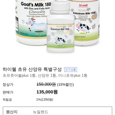
하이웰 초유 산양유 특별구성
초유츄어블plus 1통, 산양유 1통, 미니초유plus 1통
159,000원
정상가
(
15
%할인)
135,000원
판매가
적립금
1%(1350원)
원산지
뉴질랜드