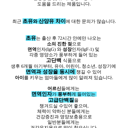
도움을 드리는 제품입니다.
초유
산양유 차이
최근
와
에 대한 문의가 많습니다.
초유
는 출산 후 72시간 안에만 나오는
소의 진한 젖
으로
면역
인자(IgG) 와
성장
인자(IgF-1) 및
각종 영양소가 풍부하게 들어 있는
고단백
식품으로
생후 6개월 아기부터, 유아, 어린이, 청소년, 성장기에
면역과 성장을 동시에
챙길 수 있어
아이
를 키우는 엄마들에게 많이 알려져 있습니다.
어르신
들에게는
면역인자
가
풍부하
게 들어있는
고급단백질
을
챙겨드실 수있어 좋으며,
체력이 약하신 분들에게는
건강증진과 영양보충용으로
일반분들에게는
건강유지용으로 많이 찾으십니다.