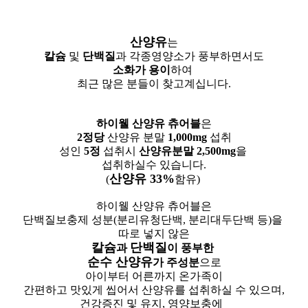
산양유
는
칼슘
및
단백질
과 각종영양소가 풍부하면서도
소화가 용이
하여
최근 많은 분들이 찾고계십니다.
하이웰 산양유 츄어블
은
2정당
산양유 분말
1,000mg
섭취
성인
5정
섭취시
산양유분말 2,500mg
을
섭취하실수 있습니다.
산양유 33%
(
함유)
하이웰 산양유 츄어블은
단백질보충제 성분(분리유청단백, 분리대두단백 등)을
따로 넣지 않은
칼슘
단백질
과
이 풍부한
순수 산양유
가 주성분
으로
아이부터 어른까지 온가족이
간편하고 맛있게 씹어서 산양유를 섭취하실 수 있으며,
건강증진 및 유지, 영양보충에