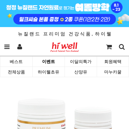
뉴 질 랜 드 프 리 미 엄 건 강 식 품 , 하 이 웰
베스트
이벤트
이달의특가
회원혜택
전체상품
하이웰초유
산양유
마누카꿀