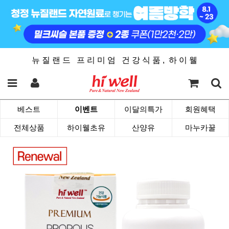
뉴 질 랜 드 프 리 미 엄 건 강 식 품 , 하 이 웰
베스트
이벤트
이달의특가
회원혜택
전체상품
하이웰초유
산양유
마누카꿀