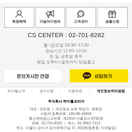
회원혜택
이달의이벤트
고객센터
샘플신청
CS CENTER : 02-701-8282
월~금요일 09:30~17:00
점심시간 12:00~13:10
토·일·공휴일 휴무
평일 오후4시결제까지 당일출고
하이웰소개
공지사항
이용약관
개인정보처리방침
주식회사 하이웰코리아
대표 : 안순영 ㅣ 개인정보 보호 책임자 : 원현정
사업자 등록번호 : 109-86-24958
통신판매업신고번호 : 제2010-서울강서-0782호
전화 : 02-701-8282 ㅣ 팩스 : 02-3662-7312
주소 : 서울시 강서구 강서로56가길 37, 402호(등촌동, 지석빌딩)