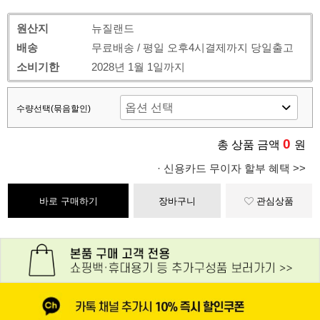
원산지
뉴질랜드
배송
무료배송 / 평일 오후4시결제까지 당일출고
소비기한
2028년 1월 1일까지
수량선택(묶음할인)
0
총 상품 금액
원
· 신용카드 무이자 할부 혜택 >>
바로 구매하기
장바구니
관심상품