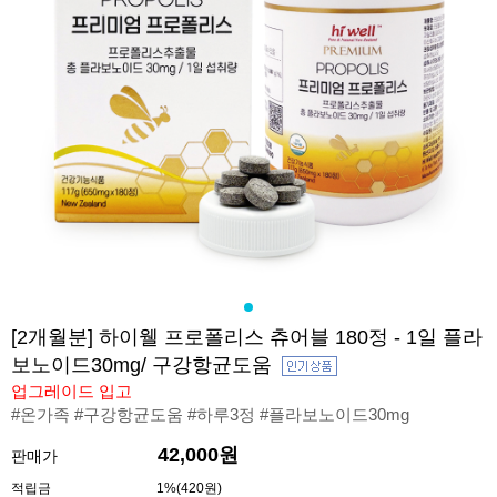
[2개월분] 하이웰 프로폴리스 츄어블 180정 - 1일 플라
보노이드30mg/ 구강항균도움
업그레이드 입고
#온가족 #구강항균도움 #하루3정 #플라보노이드30mg
42,000원
판매가
적립금
1%(420원)