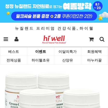
뉴 질 랜 드 프 리 미 엄 건 강 식 품 , 하 이 웰
베스트
이벤트
이달의특가
회원혜택
전체상품
하이웰초유
산양유
마누카꿀