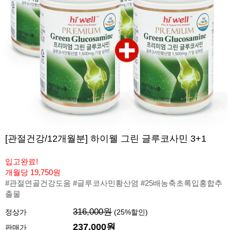
[관절건강/12개월분] 하이웰 그린 글루코사민 3+1
입고완료!
개월당 19,750원
#관절연골건강도움 #글루코사민황산염 #25배농축초록입홍합추
출물
316,000원
정상가
(
25
%할인)
237,000원
판매가