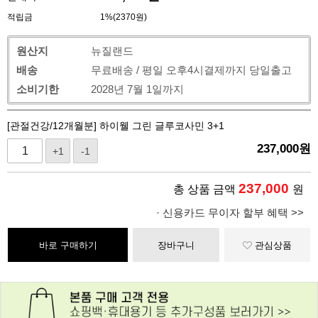
적립금
1%(2370원)
원산지
뉴질랜드
배송
무료배송 / 평일 오후4시결제까지 당일출고
소비기한
2028년 7월 1일까지
[관절건강/12개월분] 하이웰 그린 글루코사민 3+1
237,000
원
+1
-1
237,000
총 상품 금액
원
· 신용카드 무이자 할부 혜택 >>
바로 구매하기
장바구니
관심상품