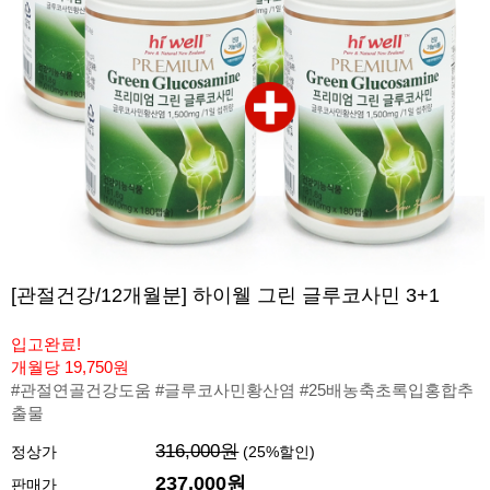
[관절건강/12개월분] 하이웰 그린 글루코사민 3+1
입고완료!
개월당 19,750원
#관절연골건강도움 #글루코사민황산염 #25배농축초록입홍합추
출물
316,000원
정상가
(
25
%할인)
237,000원
판매가