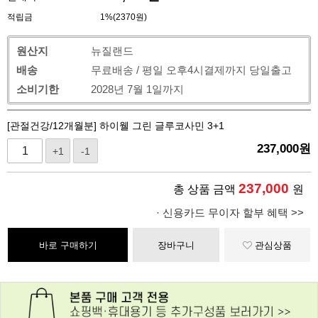
적립금
1%(2370원)
원산지
뉴질랜드
배송
무료배송 / 평일 오후4시결제까지 당일출고
소비기한
2028년 7월 1일까지
[관절건강/12개월분] 하이웰 그린 글루코사민 3+1
237,000
원
+1
-1
237,000
총 상품 금액
원
· 신용카드 무이자 할부 혜택 >>
바로 구매하기
장바구니
관심상품