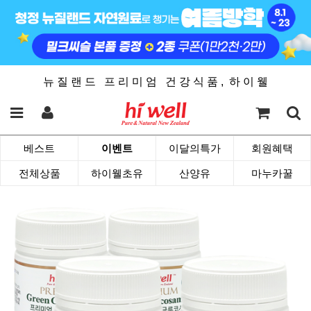
뉴 질 랜 드 프 리 미 엄 건 강 식 품 , 하 이 웰
베스트
이벤트
이달의특가
회원혜택
전체상품
하이웰초유
산양유
마누카꿀