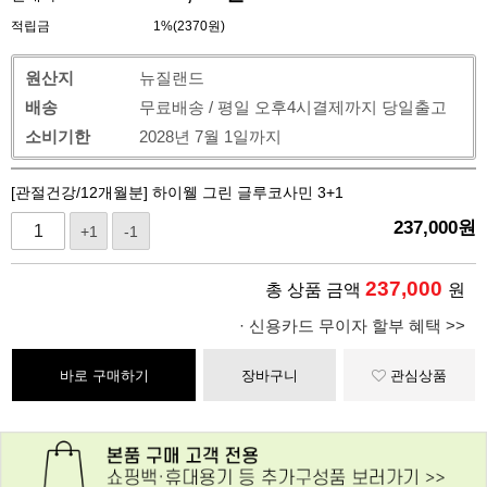
적립금
1%(2370원)
원산지
뉴질랜드
배송
무료배송 / 평일 오후4시결제까지 당일출고
소비기한
2028년 7월 1일까지
[관절건강/12개월분] 하이웰 그린 글루코사민 3+1
237,000
원
+1
-1
237,000
총 상품 금액
원
· 신용카드 무이자 할부 혜택 >>
바로 구매하기
장바구니
관심상품