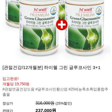
[관절건강/12개월분] 하이웰 그린 글루코사민 3+1
입고완료!
개월당 19,750원
#관절연골건강도움 #글루코사민황산염 #25배농축초록입홍합추
출물
316,000원
정상가
(
25
%할인)
237,000원
판매가