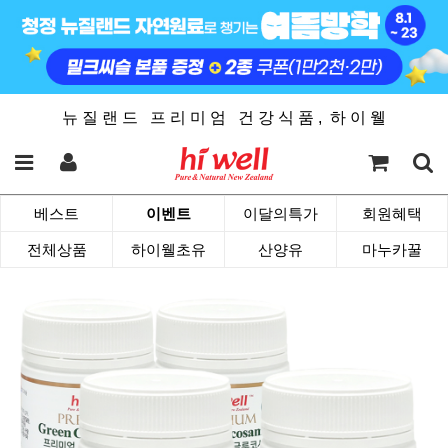
뉴 질 랜 드 프 리 미 엄 건 강 식 품 , 하 이 웰
베스트
이벤트
이달의특가
회원혜택
전체상품
하이웰초유
산양유
마누카꿀