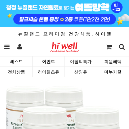
뉴 질 랜 드 프 리 미 엄 건 강 식 품 , 하 이 웰
베스트
이벤트
이달의특가
회원혜택
전체상품
하이웰초유
산양유
마누카꿀