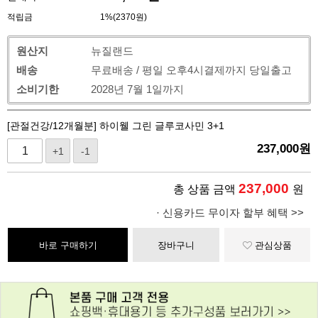
적립금
1%(2370원)
원산지
뉴질랜드
배송
무료배송 / 평일 오후4시결제까지 당일출고
소비기한
2028년 7월 1일까지
[관절건강/12개월분] 하이웰 그린 글루코사민 3+1
237,000
원
+1
-1
237,000
총 상품 금액
원
· 신용카드 무이자 할부 혜택 >>
바로 구매하기
장바구니
관심상품