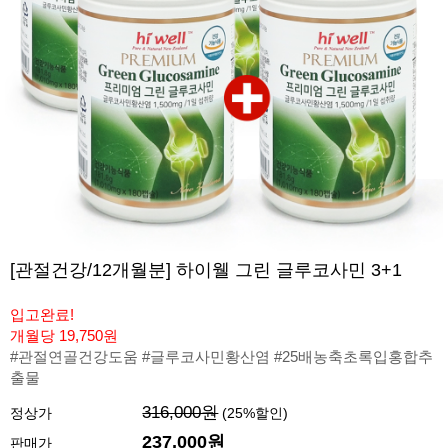
[관절건강/12개월분] 하이웰 그린 글루코사민 3+1
입고완료!
개월당 19,750원
#관절연골건강도움 #글루코사민황산염 #25배농축초록입홍합추
출물
316,000원
정상가
(
25
%할인)
237,000원
판매가