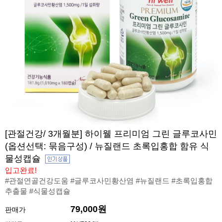
[관절건강/ 3개월분] 하이웰 프리미엄 그린 글루코사민
(옵션선택: 묶음구성) / 뉴질랜드 초록입홍합 함유 식
물성캡슐
입고완료!
#관절연골건강도움 #글루코사민황산염 #뉴질랜드 #초록입홍합
추출물 #식물성캡슐
79,000원
판매가