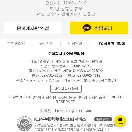
점심시간 12:00~13:10
토·일·공휴일 휴무
평일 오후4시결제까지 당일출고
하이웰소개
공지사항
이용약관
개인정보처리방침
주식회사 하이웰코리아
대표 : 안순영 ㅣ 개인정보 보호 책임자 : 원현정
사업자 등록번호 : 109-86-24958
통신판매업신고번호 : 제2010-서울강서-0782호
전화 : 02-701-8282 ㅣ 팩스 : 02-3662-7312
주소 : 서울시 강서구 강서로56가길 37, 402호(등촌동, 지석빌딩)
사업자정보확인
COPYRIGHT(C)하이웰 공식몰, 뉴질랜드 프리미엄 건강식품 ALL RIGHTS
RESERVED.
이메일 : hiwell827@gmail.com