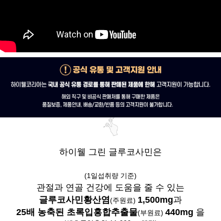
하이웰 그린 글루코사민은
(1일섭취량 기준)
관절과 연골 건강에 도움을 줄 수 있는
글루코사민황산염
1,500mg
과
(주원료)
25배 농축된 초록입홍합추출물
440mg
을
(부원료)