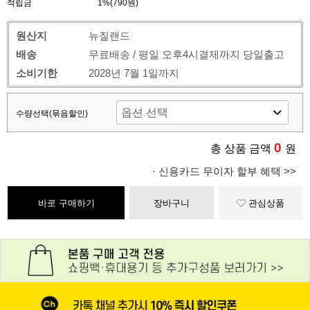
적립금
1%(790원)
원산지
뉴질랜드
배송
무료배송 / 평일 오후4시결제까지 당일출고
소비기한
2028년 7월 1일까지
수량선택(묶음할인)
0
총 상품 금액
원
· 신용카드 무이자 할부 혜택 >>
바로 구매하기
장바구니
관심상품