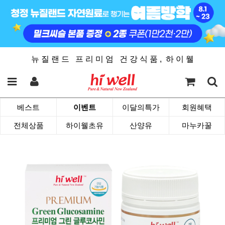
뉴 질 랜 드 프 리 미 엄 건 강 식 품 , 하 이 웰
베스트
이벤트
이달의특가
회원혜택
전체상품
하이웰초유
산양유
마누카꿀