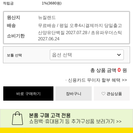
적립금
1%(3680원)
원산지
뉴질랜드
배송
무료배송 / 평일 오후4시결제까지 당일출고
산양유단백질 2027.07.28 / 초유파우더스틱
소비기한
2027.06.24
보틀 선택
0
총 상품 금액
원
· 신용카드 무이자 할부 혜택 >>
바로 구매하기
장바구니
관심상품