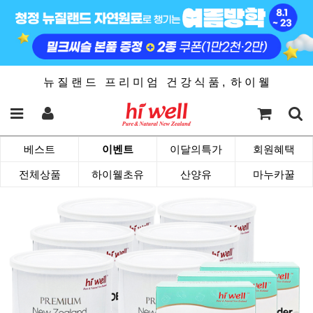
뉴 질 랜 드 프 리 미 엄 건 강 식 품 , 하 이 웰
베스트
이벤트
이달의특가
회원혜택
전체상품
하이웰초유
산양유
마누카꿀