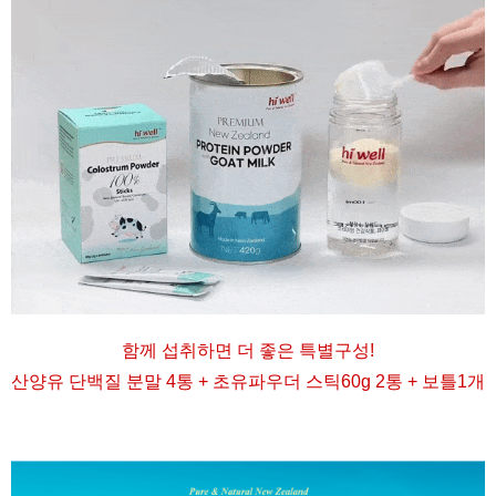
함께 섭취하면 더 좋은 특별구성
!
산양유 단백질 분말 4통 + 초유파우더 스틱60g 2통 + 보틀1개