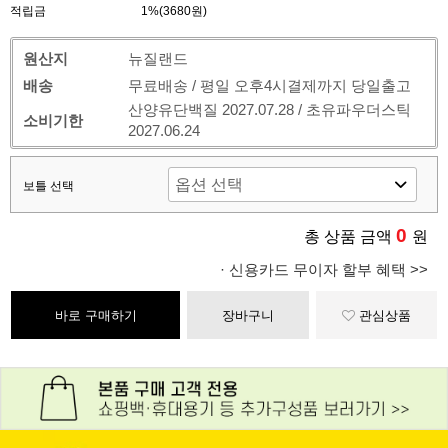
적립금
1%(3680원)
원산지
뉴질랜드
배송
무료배송 / 평일 오후4시결제까지 당일출고
산양유단백질 2027.07.28 / 초유파우더스틱
소비기한
2027.06.24
보틀 선택
0
총 상품 금액
원
· 신용카드 무이자 할부 혜택 >>
바로 구매하기
장바구니
관심상품