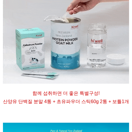
함께 섭취하면 더 좋은 특별구성
!
산양유 단백질 분말 4통 + 초유파우더 스틱60g 2통 + 보틀1개