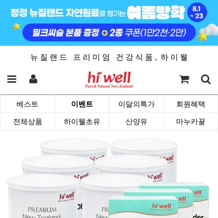
뉴 질 랜 드 프 리 미 엄 건 강 식 품 , 하 이 웰
베스트
이벤트
이달의특가
회원혜택
전체상품
하이웰초유
산양유
마누카꿀