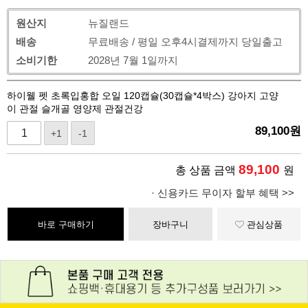
원산지
뉴질랜드
배송
무료배송 / 평일 오후4시결제까지 당일출고
소비기한
2028년 7월 1일까지
하이웰 펫 초록입홍합 오일 120캡슐(30캡슐*4박스) 강아지 고양
이 관절 슬개골 영양제 관절건강
89,100
원
+1
-1
89,100
총 상품 금액
원
· 신용카드 무이자 할부 혜택 >>
바로 구매하기
장바구니
관심상품