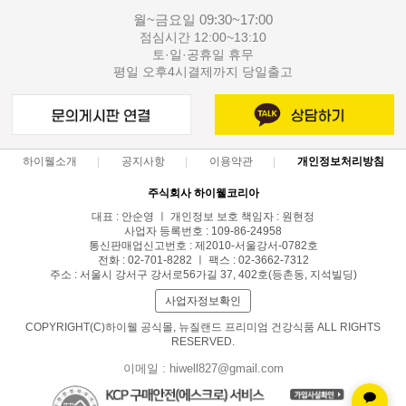
월~금요일 09:30~17:00
점심시간 12:00~13:10
토·일·공휴일 휴무
평일 오후4시결제까지 당일출고
하이웰소개
공지사항
이용약관
개인정보처리방침
주식회사 하이웰코리아
대표 : 안순영 ㅣ 개인정보 보호 책임자 : 원현정
사업자 등록번호 : 109-86-24958
통신판매업신고번호 : 제2010-서울강서-0782호
전화 : 02-701-8282 ㅣ 팩스 : 02-3662-7312
주소 : 서울시 강서구 강서로56가길 37, 402호(등촌동, 지석빌딩)
사업자정보확인
COPYRIGHT(C)하이웰 공식몰, 뉴질랜드 프리미엄 건강식품 ALL RIGHTS
RESERVED.
이메일 : hiwell827@gmail.com