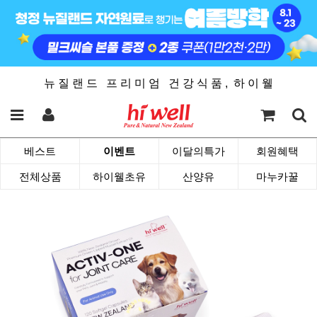
뉴 질 랜 드 프 리 미 엄 건 강 식 품 , 하 이 웰
베스트
이벤트
이달의특가
회원혜택
전체상품
하이웰초유
산양유
마누카꿀