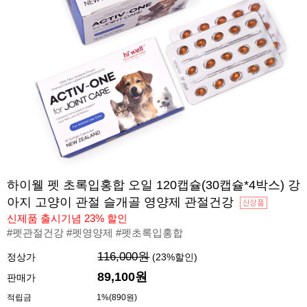
하이웰 펫 초록입홍합 오일 120캡슐(30캡슐*4박스) 강
아지 고양이 관절 슬개골 영양제 관절건강
신제품 출시기념 23% 할인
#펫관절건강 #펫영양제 #펫초록입홍합
116,000원
정상가
(
23
%할인)
89,100
원
판매가
적립금
1%(890원)