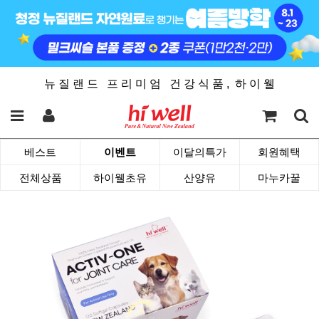
뉴 질 랜 드 프 리 미 엄 건 강 식 품 , 하 이 웰
베스트
이벤트
이달의특가
회원혜택
전체상품
하이웰초유
산양유
마누카꿀