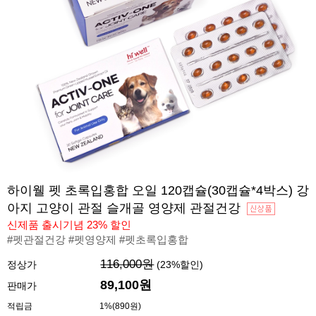
하이웰 펫 초록입홍합 오일 120캡슐(30캡슐*4박스) 강
아지 고양이 관절 슬개골 영양제 관절건강
신제품 출시기념 23% 할인
#펫관절건강 #펫영양제 #펫초록입홍합
116,000원
정상가
(
23
%할인)
89,100
원
판매가
적립금
1%(890원)