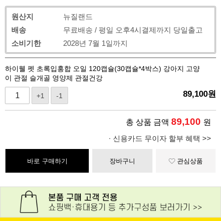
원산지
뉴질랜드
배송
무료배송 / 평일 오후4시결제까지 당일출고
소비기한
2028년 7월 1일까지
하이웰 펫 초록입홍합 오일 120캡슐(30캡슐*4박스) 강아지 고양
이 관절 슬개골 영양제 관절건강
89,100
원
+1
-1
89,100
총 상품 금액
원
· 신용카드 무이자 할부 혜택 >>
바로 구매하기
장바구니
관심상품