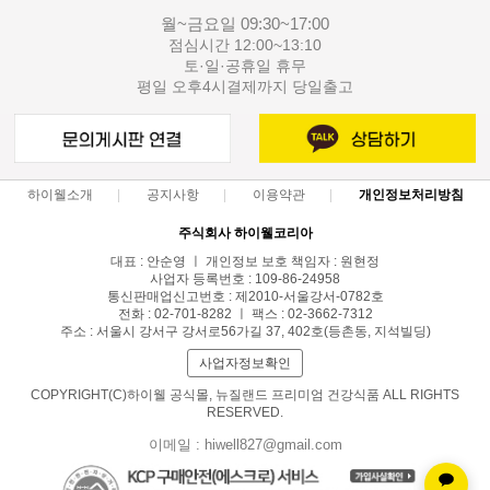
월~금요일 09:30~17:00
점심시간 12:00~13:10
토·일·공휴일 휴무
평일 오후4시결제까지 당일출고
하이웰소개
공지사항
이용약관
개인정보처리방침
주식회사 하이웰코리아
대표 : 안순영 ㅣ 개인정보 보호 책임자 : 원현정
사업자 등록번호 : 109-86-24958
통신판매업신고번호 : 제2010-서울강서-0782호
전화 : 02-701-8282 ㅣ 팩스 : 02-3662-7312
주소 : 서울시 강서구 강서로56가길 37, 402호(등촌동, 지석빌딩)
사업자정보확인
COPYRIGHT(C)하이웰 공식몰, 뉴질랜드 프리미엄 건강식품 ALL RIGHTS
RESERVED.
이메일 : hiwell827@gmail.com