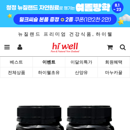
뉴 질 랜 드 프 리 미 엄 건 강 식 품 , 하 이 웰
베스트
이벤트
이달의특가
회원혜택
전체상품
하이웰초유
산양유
마누카꿀