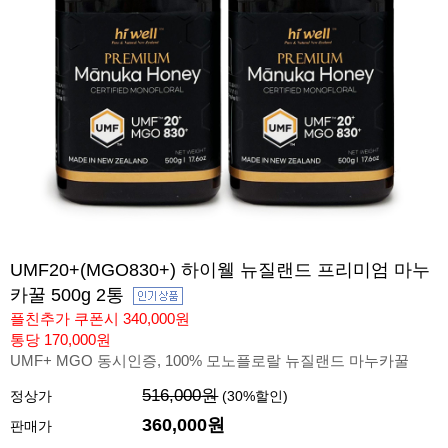
UMF20+(MGO830+) 하이웰 뉴질랜드 프리미엄 마누
카꿀 500g 2통
플친추가 쿠폰시 340,000원
통당 170,000원
UMF+ MGO 동시인증, 100% 모노플로랄 뉴질랜드 마누카꿀
516,000원
정상가
(
30
%할인)
360,000
원
판매가