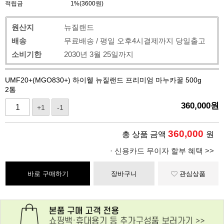
적립금
1%(3600원)
원산지
뉴질랜드
배송
무료배송 / 평일 오후4시결제까지 당일출고
소비기한
2030년 3월 25일까지
UMF20+(MGO830+) 하이웰 뉴질랜드 프리미엄 마누카꿀 500g
2통
360,000
원
+1
-1
360,000
총 상품 금액
원
· 신용카드 무이자 할부 혜택 >>
바로 구매하기
장바구니
관심상품