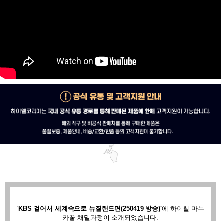
'
KBS 걸어서 세계속으로 뉴질랜드편(250419 방송)'
에
하이웰 마누
카꿀 채밀과정이 소개되었습니다.