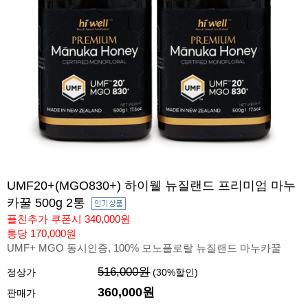
UMF20+(MGO830+) 하이웰 뉴질랜드 프리미엄 마누
카꿀 500g 2통
플친추가 쿠폰시 340,000원
통당 170,000원
UMF+ MGO 동시인증, 100% 모노플로랄 뉴질랜드 마누카꿀
516,000원
정상가
(
30
%할인)
360,000
원
판매가