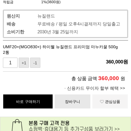
적립금
1%(3600원)
원산지
뉴질랜드
배송
무료배송 / 평일 오후4시결제까지 당일출고
소비기한
2030년 3월 25일까지
UMF20+(MGO830+) 하이웰 뉴질랜드 프리미엄 마누카꿀 500g
2통
360,000
원
+1
-1
360,000
총 상품 금액
원
· 신용카드 무이자 할부 혜택 >>
바로 구매하기
장바구니
관심상품