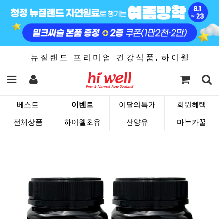
뉴 질 랜 드 프 리 미 엄 건 강 식 품 , 하 이 웰
베스트
이벤트
이달의특가
회원혜택
전체상품
하이웰초유
산양유
마누카꿀