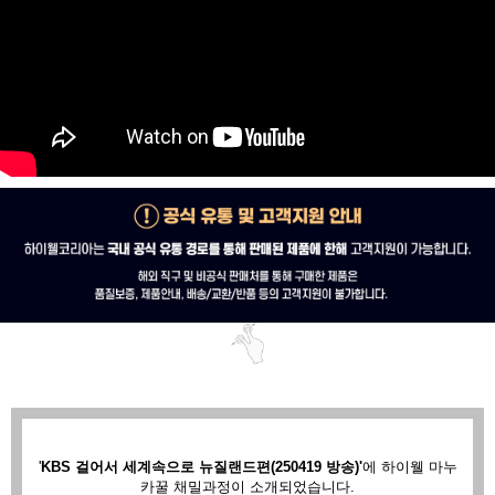
'
KBS 걸어서 세계속으로 뉴질랜드편(250419 방송)'
에
하이웰 마누
카꿀 채밀과정이 소개되었습니다.