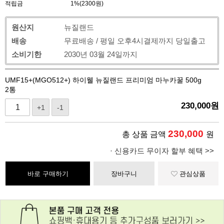
적립금
1%(2300원)
원산지
뉴질랜드
배송
무료배송 / 평일 오후4시결제까지 당일출고
소비기한
2030년 03월 24일까지
UMF15+(MGO512+) 하이웰 뉴질랜드 프리미엄 마누카꿀 500g
2통
230,000
원
+1
-1
230,000
총 상품 금액
원
· 신용카드 무이자 할부 혜택 >>
바로 구매하기
장바구니
관심상품