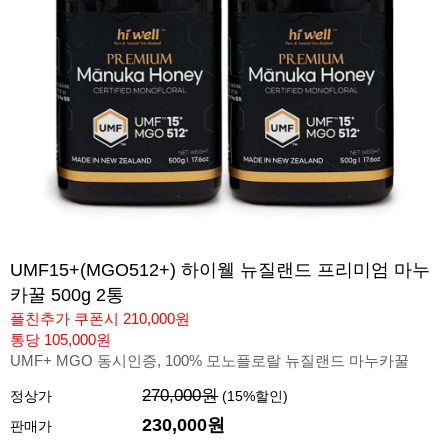
UMF15+(MGO512+) 하이웰 뉴질랜드 프리미엄 마누
카꿀 500g 2통
플친추가 쿠폰시 210,000원
통당 105,000원
UMF+ MGO 동시인증, 100% 모노플로랄 뉴질랜드 마누카꿀
270,000원
정상가
(
15
%할인)
230,000
원
판매가