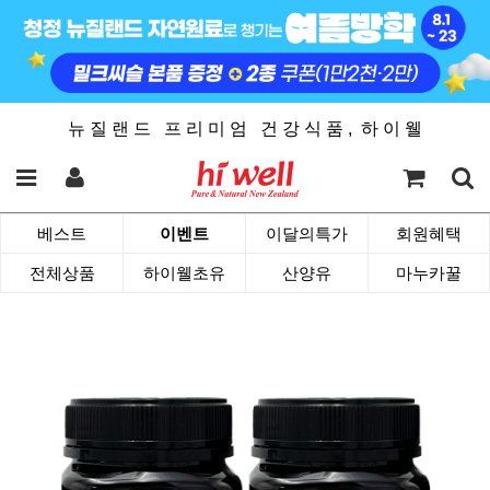
뉴 질 랜 드 프 리 미 엄 건 강 식 품 , 하 이 웰
베스트
이벤트
이달의특가
회원혜택
전체상품
하이웰초유
산양유
마누카꿀