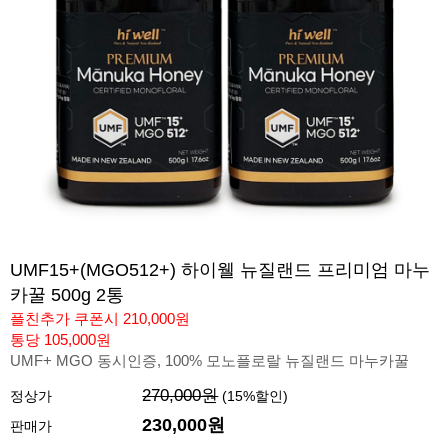
UMF15+(MGO512+) 하이웰 뉴질랜드 프리미엄 마누
카꿀 500g 2통
플친추가 쿠폰시 210,000원
통당 105,000원
UMF+ MGO 동시인증, 100% 모노플로랄 뉴질랜드 마누카꿀
270,000원
정상가
(
15
%할인)
230,000
원
판매가