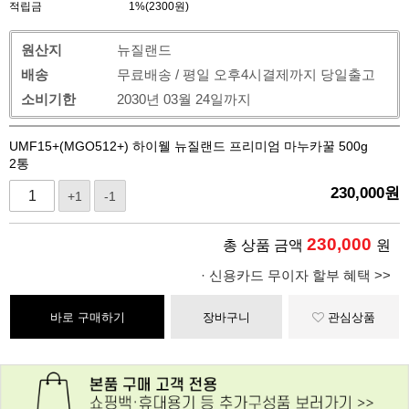
적립금
1%(2300원)
원산지
뉴질랜드
배송
무료배송 / 평일 오후4시결제까지 당일출고
소비기한
2030년 03월 24일까지
UMF15+(MGO512+) 하이웰 뉴질랜드 프리미엄 마누카꿀 500g
2통
230,000
원
+1
-1
230,000
총 상품 금액
원
· 신용카드 무이자 할부 혜택 >>
바로 구매하기
장바구니
관심상품