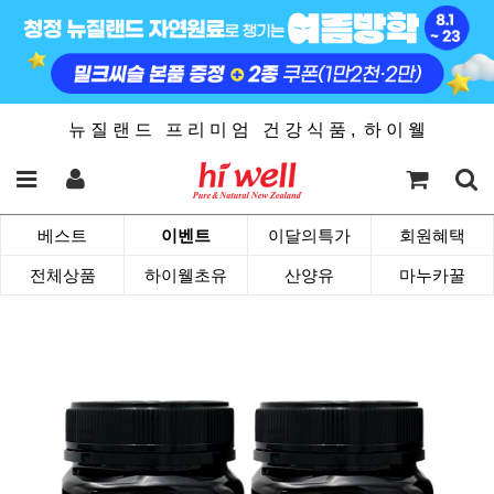
뉴 질 랜 드 프 리 미 엄 건 강 식 품 , 하 이 웰
베스트
이벤트
이달의특가
회원혜택
전체상품
하이웰초유
산양유
마누카꿀