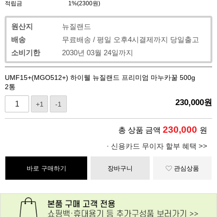
적립금
1%(2300원)
원산지
뉴질랜드
배송
무료배송 / 평일 오후4시결제까지 당일출고
소비기한
2030년 03월 24일까지
UMF15+(MGO512+) 하이웰 뉴질랜드 프리미엄 마누카꿀 500g
2통
230,000
원
+1
-1
230,000
총 상품 금액
원
· 신용카드 무이자 할부 혜택 >>
바로 구매하기
장바구니
관심상품