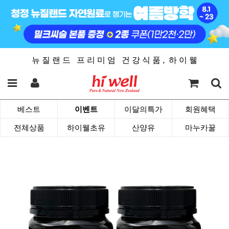
뉴 질 랜 드 프 리 미 엄 건 강 식 품 , 하 이 웰
베스트
이벤트
이달의특가
회원혜택
전체상품
하이웰초유
산양유
마누카꿀