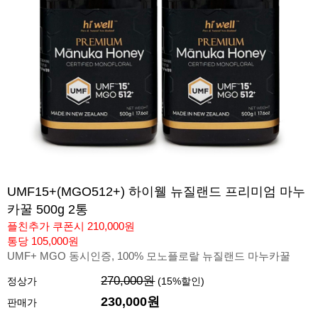
UMF15+(MGO512+) 하이웰 뉴질랜드 프리미엄 마누
카꿀 500g 2통
플친추가 쿠폰시 210,000원
통당 105,000원
UMF+ MGO 동시인증, 100% 모노플로랄 뉴질랜드 마누카꿀
270,000원
정상가
(
15
%할인)
230,000
원
판매가