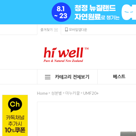
즐겨찾기
모바일앱다운
베스트
카테고리 전체보기
>
>
>
Home
성분별
마누카꿀
UMF20+