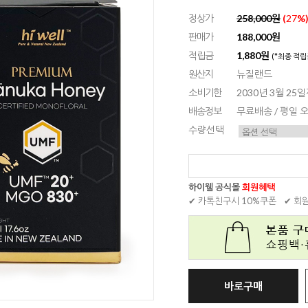
정상가
258,000원
(
27
%
판매가
188,000원
적립금
1,880원
(*최종 적립
원산지
뉴질랜드
소비기한
2030년 3월 25
배송정보
무료배송 / 평일
수량선택
하이웰 공식몰
회원혜택
✔ 카톡친구시 10%쿠폰
✔ 회
바로구매