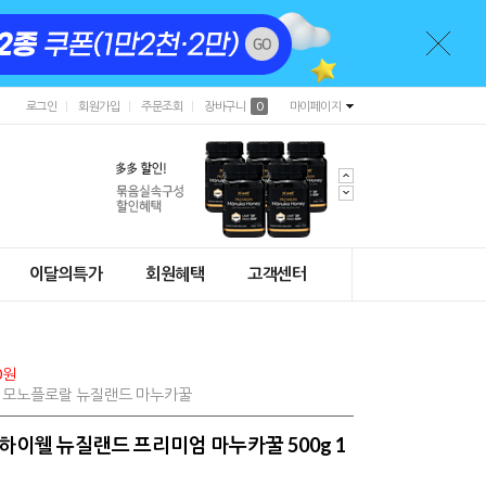
로그인
회원가입
주문조회
장바구니
0
마이페이지
이달의특가
회원혜택
고객센터
0원
0% 모노플로랄 뉴질랜드 마누카꿀
) 하이웰 뉴질랜드 프리미엄 마누카꿀 500g 1