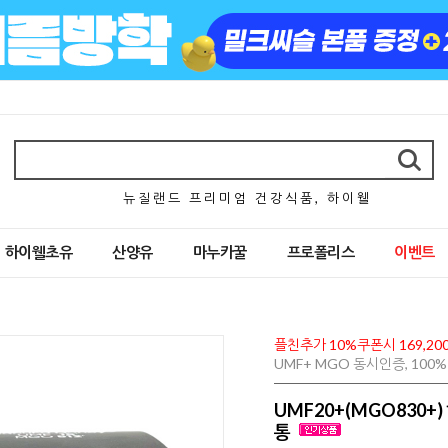
뉴 질 랜 드 프 리 미 엄 건 강 식 품 , 하 이 웰
하이웰초유
산양유
마누카꿀
프로폴리스
이벤트
플친추가 10%쿠폰시 169,20
UMF+ MGO 동시인증, 10
UMF20+(MGO830+
통