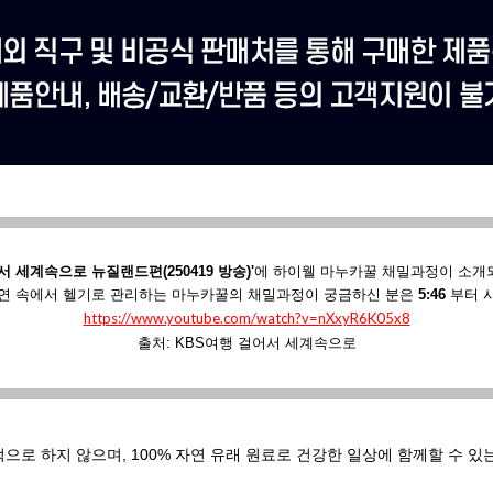
서 세계속으로 뉴질랜드편(250419 방송)'
에
하이웰 마누카꿀 채밀과정이 소개
연 속에서 헬기로 관리하는 마누카꿀의 채밀과정이 궁금하신 분은
5:46
부터 
https://www.youtube.com/watch?v=nXxyR6K05x8
출처: KBS여행 걸어서 세계속으로
적으로 하지 않으며,
100% 자연 유래 원료로 건강한 일상에 함께할 수 있