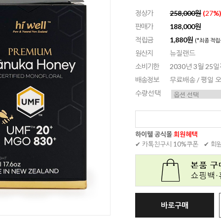
정상가
258,000원
(
27
%
판매가
188,000원
적립금
1,880원
(*최종 적립
원산지
뉴질랜드
소비기한
2030년 3월 25
배송정보
무료배송 / 평일
수량선택
하이웰 공식몰
회원혜택
✔ 카톡친구시 10%쿠폰
✔ 회
바로구매