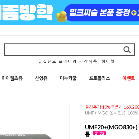
뉴 질 랜 드 프 리 미 엄 건 강 식 품 , 하 이 웰
하이웰초유
산양유
마누카꿀
프로폴리스
이벤트
플친추가 10%쿠폰시 169,20
UMF+ MGO 동시인증, 10
UMF20+(MGO830+
통