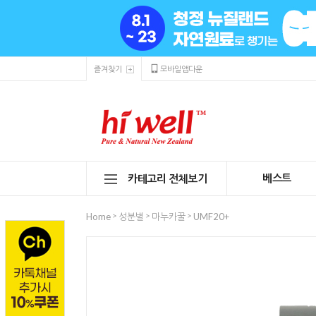
즐겨찾기
모바일앱다운
베스트
카테고리 전체보기
>
>
>
Home
성분별
마누카꿀
UMF20+