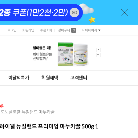
로그인
회원가입
주문조회
장바구니
0
마이페이지
이달의특가
회원혜택
고객센터
0원
0% 모노플로랄 뉴질랜드 마누카꿀
) 하이웰 뉴질랜드 프리미엄 마누카꿀 500g 1